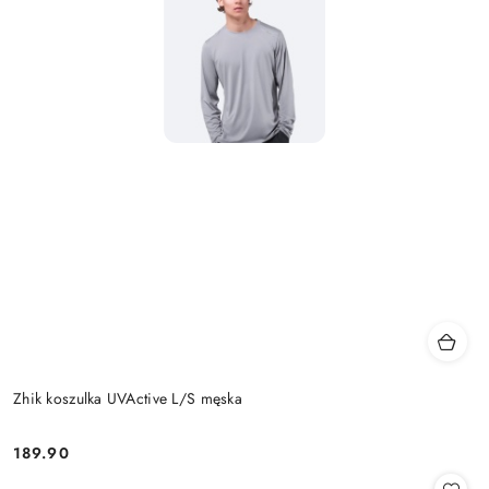
Zhik koszulka UVActive L/S męska
189.90
Cena: