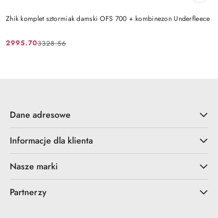
Zhik komplet sztormiak damski OFS 700 + kombinezon Underfleece
2995.70
3328.56
Cena
Cena
promocyjna:
przed
promocją:
Dane adresowe
Informacje dla klienta
Nasze marki
Partnerzy