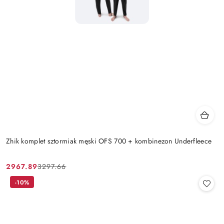
Zhik komplet sztormiak męski OFS 700 + kombinezon Underfleece
2967.89
3297.66
Cena
Cena
promocyjna:
przed
-10%
promocją: