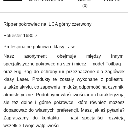
(0)
Ripper pokrowiec na ILCA górny czerwony
Poliester 1680D
Profesjonalne
pokrowce
klasy
Laser
Nasz asortyment obejmuje między innymi
specjalistyczne
pokrowce
na
ster
i
miecz
– model
Foilbag
–
oraz
Rig Bag
do ochrony
rur
przeznaczone dla żaglówek
klasy
Laser
. Produkty te zostały wykonane z poliestru,
a także akrylu, co zapewnia im dużą odporność na czynniki
atmosferyczne. Podobnymi właściwościami charakteryzują
się też
dolne
i
górne
pokrowce
, które również możesz
dopasować do własnych preferencji. Masz jakieś pytania?
Zapraszamy do kontaktu – nasi specjaliści rozwieją
wszelkie Twoje wątpliwości.