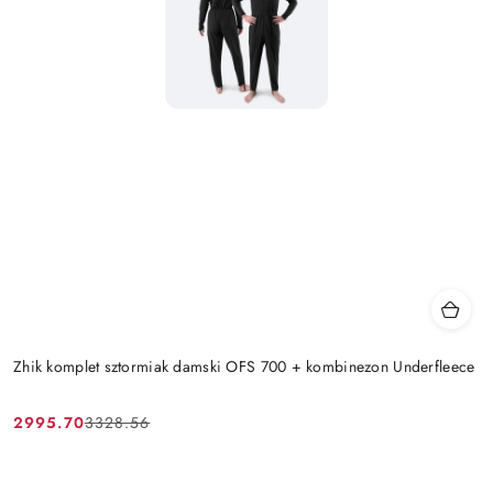
Zhik komplet sztormiak damski OFS 700 + kombinezon Underfleece
2995.70
3328.56
Cena
Cena
promocyjna:
przed
promocją: