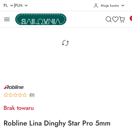
|
PL
PLN
Moje konto
Przejdź do treści głównej
Przejdź do wyszukiwarki
Przejdź do moje konto
Przejdź do menu głównego
Przejdź do opisu produktu
Przejdź do stopki
NAZWA
PRODUCENTA:
ROBLINE
(0)
Brak towaru
Robline Lina Dinghy Star Pro 5mm