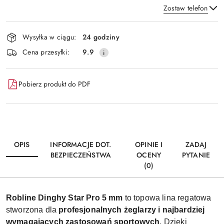
Zostaw telefon
Dostępność
Wysyłka w ciągu:
24 godziny
i
Wyślij
Cena przesyłki:
9.9
dostawa
Pobierz produkt do PDF
OPIS
INFORMACJE DOT.
OPINIE I
ZADAJ
BEZPIECZEŃSTWA
OCENY
PYTANIE
(0)
Robline Dinghy Star Pro 5 mm
to topowa lina regatowa
stworzona dla
profesjonalnych żeglarzy i najbardziej
wymagających zastosowań sportowych
. Dzięki