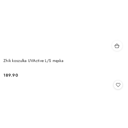
Zhik koszulka UVActive L/S męska
189.90
Cena: