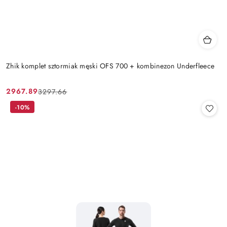
Zhik komplet sztormiak męski OFS 700 + kombinezon Underfleece
2967.89
3297.66
Cena
Cena
promocyjna:
przed
-10%
promocją: