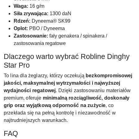
Waga:
16 g/m
Siła zrywająca:
1300 daN
Rdzeń:
Dyneema® SK99
Oplot:
PBO / Dyneema
Zastosowanie:
fały genakera / spinakera /
zastosowania regatowe
Dlaczego warto wybrać Robline Dinghy
Star Pro
To lina dla żeglarzy, którzy oczekują
bezkompromisowej
jakości, maksymalnej wytrzymałości i najwyższej
wydajności regatowej
. Dzięki zastosowaniu materiałów
premium, oferuje
minimalną rozciągliwość, doskonały
grip oraz wyjątkową odporność na zużycie
, co
przekłada się na pełną kontrolę i niezawodność w
najtrudniejszych warunkach.
FAQ