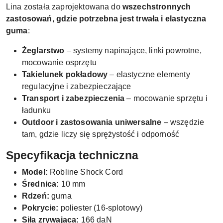
Lina została zaprojektowana do
wszechstronnych
zastosowań, gdzie potrzebna jest trwała i elastyczna
guma
:
Żeglarstwo
– systemy napinające, linki powrotne,
mocowanie osprzętu
Takielunek pokładowy
– elastyczne elementy
regulacyjne i zabezpieczające
Transport i zabezpieczenia
– mocowanie sprzętu i
ładunku
Outdoor i zastosowania uniwersalne
– wszędzie
tam, gdzie liczy się sprężystość i odporność
Specyfikacja techniczna
Model:
Robline Shock Cord
Średnica:
10 mm
Rdzeń:
guma
Pokrycie:
poliester (16-splotowy)
Siła zrywająca:
166 daN