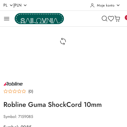
|
PL
PLN
Moje konto
Przejdź do treści głównej
Przejdź do wyszukiwarki
Przejdź do moje konto
Przejdź do menu głównego
Przejdź do opisu produktu
Przejdź do stopki
NAZWA
PRODUCENTA:
ROBLINE
(0)
Robline Guma ShockCord 10mm
Symbol:
7159085