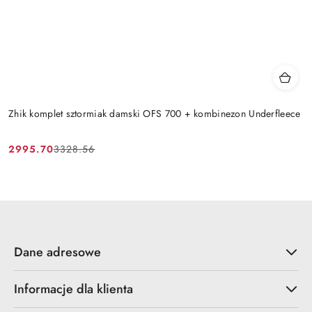
Zhik komplet sztormiak damski OFS 700 + kombinezon Underfleece
2995.70
3328.56
Cena
Cena
promocyjna:
przed
promocją:
Dane adresowe
Informacje dla klienta