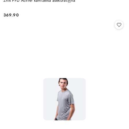
Zhik PFD Active- kamizelka asekuracyjna
369.90
Cena: