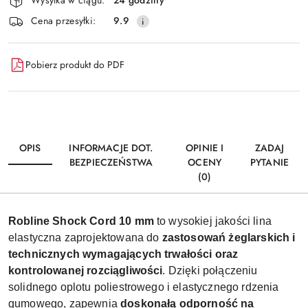
Wysyłka w ciągu:
24 godziny
i
Wyślij
Cena przesyłki:
9.9
dostawa
Pobierz produkt do PDF
OPIS
INFORMACJE DOT.
OPINIE I
ZADAJ
BEZPIECZEŃSTWA
OCENY
PYTANIE
(0)
Robline Shock Cord 10 mm
to wysokiej jakości lina
elastyczna zaprojektowana do
zastosowań żeglarskich i
technicznych wymagających trwałości oraz
kontrolowanej rozciągliwości
. Dzięki połączeniu
solidnego oplotu poliestrowego i elastycznego rdzenia
gumowego, zapewnia
doskonałą odporność na