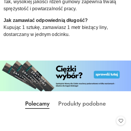
Tak, wysokiej jakości rdzeń gumowy zapewnia trwałą
sprężystość i powtarzalność pracy.
Jak zamawiać odpowiednią długość?
Kupując 1 sztukę, zamawiasz 1 metr bieżący liny,
dostarczany w jednym odcinku.
Produkty
Produkty
Polecamy
Produkty podobne
Pomiń karuzelę produktów
o
o
statusie:
statusie: