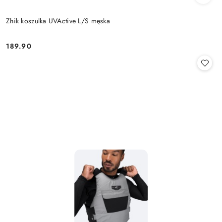
Zhik koszulka UVActive L/S męska
189.90
Cena: