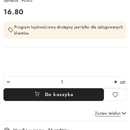
Symbol: 9085
cena:
16.80
Program lojalnościowy dostępny jest tylko dla zalogowanych
klientów.
Ilość
szt.
Do koszyka
Zostaw telefon
Dostępność