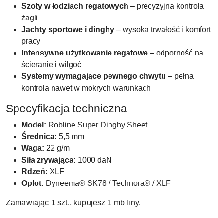
Szoty w łodziach regatowych
– precyzyjna kontrola
żagli
Jachty sportowe i dinghy
– wysoka trwałość i komfort
pracy
Intensywne użytkowanie regatowe
– odporność na
ścieranie i wilgoć
Systemy wymagające pewnego chwytu
– pełna
kontrola nawet w mokrych warunkach
Specyfikacja techniczna
Model:
Robline Super Dinghy Sheet
Średnica:
5,5 mm
Waga:
22 g/m
Siła zrywająca:
1000 daN
Rdzeń:
XLF
Oplot:
Dyneema® SK78 / Technora® / XLF
Zamawiając 1 szt., kupujesz 1 mb liny.