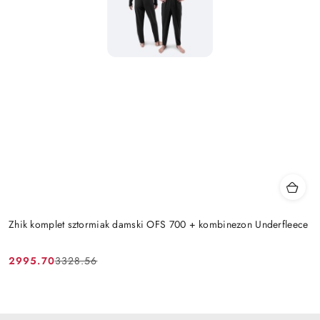
Zhik komplet sztormiak damski OFS 700 + kombinezon Underfleece
2995.70
3328.56
Cena
Cena
promocyjna:
przed
promocją: