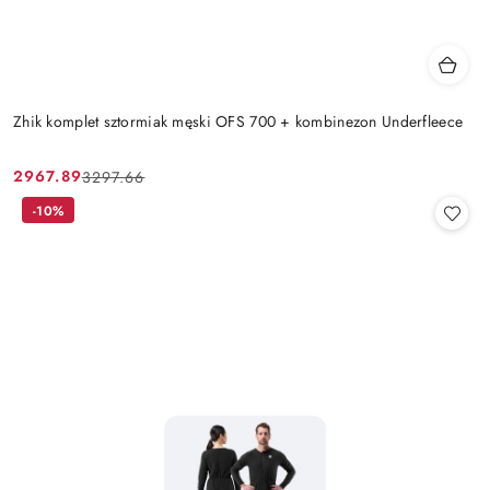
Zhik komplet sztormiak męski OFS 700 + kombinezon Underfleece
2967.89
3297.66
Cena
Cena
promocyjna:
przed
-10%
promocją: