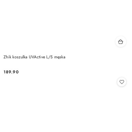
Zhik koszulka UVActive L/S męska
189.90
Cena: