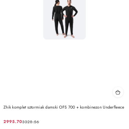
Zhik komplet sztormiak damski OFS 700 + kombinezon Underfleece
2995.70
3328.56
Cena
Cena