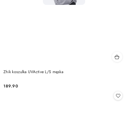
Zhik koszulka UVActive L/S męska
189.90
Cena: