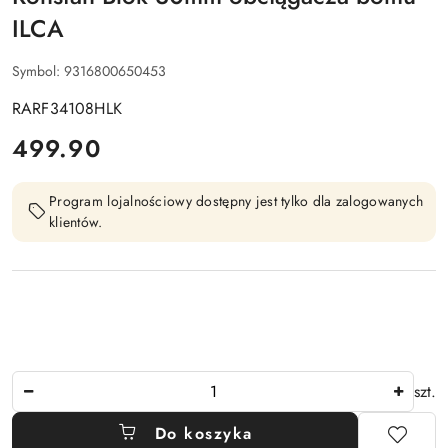
ILCA
Symbol:
9316800650453
RARF34108HLK
cena:
499.90
Program lojalnościowy dostępny jest tylko dla zalogowanych
klientów.
Ilość
szt.
Do koszyka