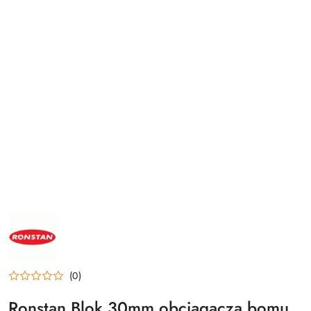
NAZWA
PRODUCENTA:
RONSTAN
(0)
Ronstan Blok 30mm obciągacza bomu