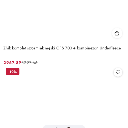
Zhik komplet sztormiak męski OFS 700 + kombinezon Underfleece
2967.89
3297.66
Cena
Cena
promocyjna:
przed
-10%
promocją: