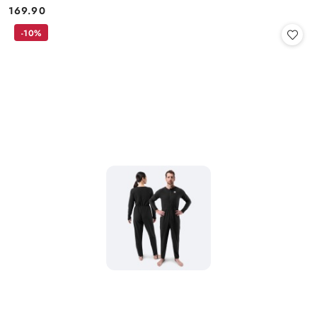
169.90
Cena:
-10%