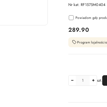
Nr kat. RF1575M0404
Powiadom gdy produk
cena:
289.90
Program lojalnościo
Ilość
szt.
Dostępność