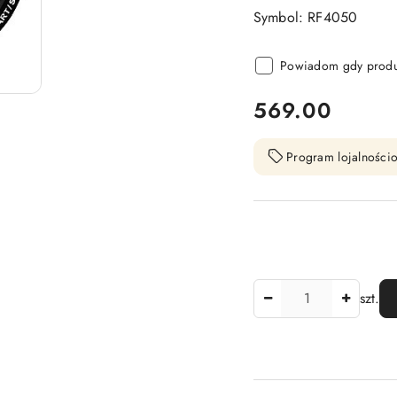
Symbol: RF4050
Powiadom gdy produk
cena:
569.00
Program lojalnościo
Ilość
szt.
Dostępność