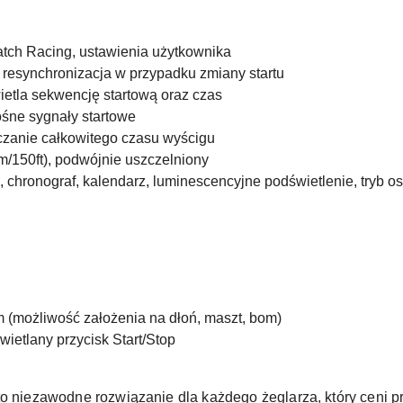
atch Racing, ustawienia użytkownika
resynchronizacja w przypadku zmiany startu
ietla sekwencję startową oraz czas
łośne sygnały startowe
czanie całkowitego czasu wyścigu
/150ft), podwójnie uszczelniony
, chronograf, kalendarz, luminescencyjne podświetlenie, tryb o
 (możliwość założenia na dłoń, maszt, bom)
ietlany przycisk Start/Stop
ezawodne rozwiązanie dla każdego żeglarza, który ceni pre