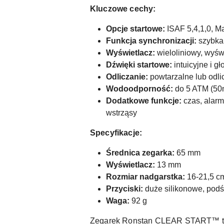
Kluczowe cechy:
Opcje startowe:
ISAF 5,4,1,0, M
Funkcja synchronizacji:
szybka 
Wyświetlacz:
wieloliniowy, wyśw
Dźwięki startowe:
intuicyjne i g
Odliczanie:
powtarzalne lub odli
Wodoodporność:
do 5 ATM (50m
Dodatkowe funkcje:
czas, alarm
wstrząsy
Specyfikacje:
Średnica zegarka:
65 mm
Wyświetlacz:
13 mm
Rozmiar nadgarstka:
16-21,5 cm
Przyciski:
duże silikonowe, podśw
Waga:
92 g
Zegarek Ronstan CLEAR START™ to ni