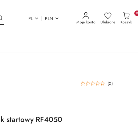
|
PL
PLN
Moje konto
Ulubione
Koszyk
(0)
ek startowy RF4050