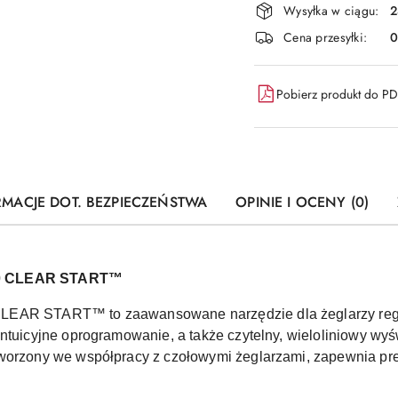
Wysyłka w ciągu:
2
i
Cena przesyłki:
dostawa
Pobierz produkt do P
RMACJE DOT. BEZPIECZEŃSTWA
OPINIE I OCENY (0)
50 CLEAR START™
CLEAR START™ to zaawansowane narzędzie dla żeglarzy reg
ntuicyjne oprogramowanie, a także czytelny, wieloliniowy wyś
worzony we współpracy z czołowymi żeglarzami, zapewnia pre