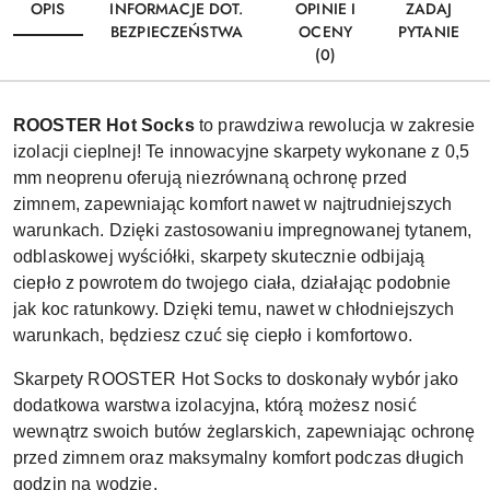
OPIS
INFORMACJE DOT.
OPINIE I
ZADAJ
BEZPIECZEŃSTWA
OCENY
PYTANIE
(0)
ROOSTER Hot Socks
to prawdziwa rewolucja w zakresie
izolacji cieplnej! Te innowacyjne skarpety wykonane z 0,5
mm neoprenu oferują niezrównaną ochronę przed
zimnem, zapewniając komfort nawet w najtrudniejszych
warunkach. Dzięki zastosowaniu impregnowanej tytanem,
odblaskowej wyściółki, skarpety skutecznie odbijają
ciepło z powrotem do twojego ciała, działając podobnie
jak koc ratunkowy. Dzięki temu, nawet w chłodniejszych
warunkach, będziesz czuć się ciepło i komfortowo.
Skarpety ROOSTER Hot Socks to doskonały wybór jako
dodatkowa warstwa izolacyjna, którą możesz nosić
wewnątrz swoich butów żeglarskich, zapewniając ochronę
przed zimnem oraz maksymalny komfort podczas długich
godzin na wodzie.