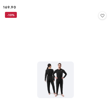
169.90
Cena:
-10%