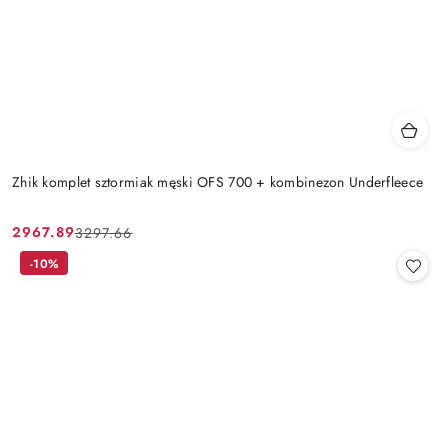
Zhik komplet sztormiak męski OFS 700 + kombinezon Underfleece
2967.89
3297.66
Cena
Cena
promocyjna:
przed
-10%
promocją: