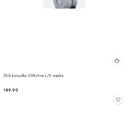
Zhik koszulka UVActive L/S męska
189.90
Cena: