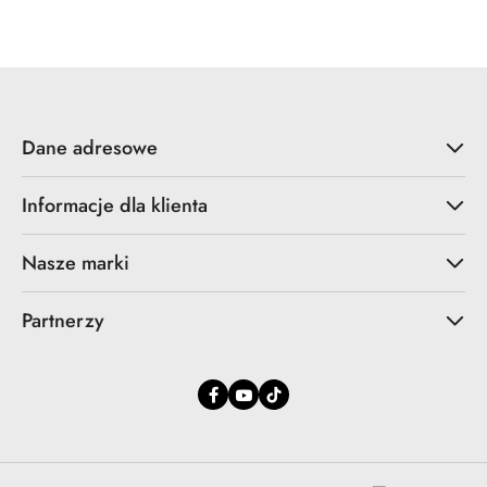
promocyjna:
przed
promocją:
Dane adresowe
Informacje dla klienta
Nasze marki
Partnerzy