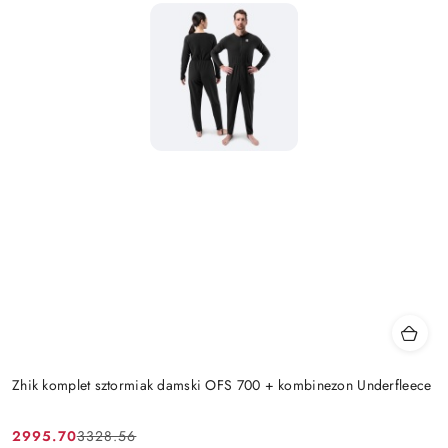
Zhik komplet sztormiak damski OFS 700 + kombinezon Underfleece
2995.70
3328.56
Cena
Cena