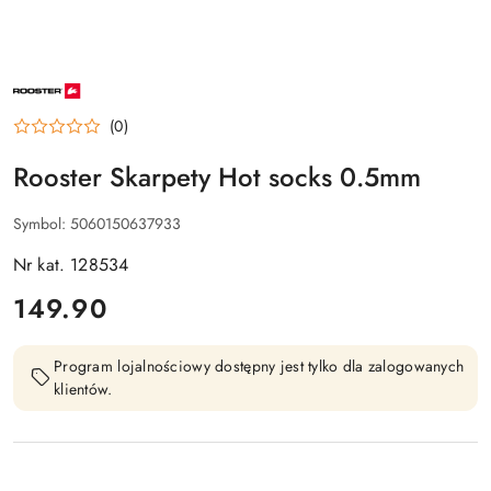
NAZWA
PRODUCENTA:
ROOSTER
(0)
Rooster Skarpety Hot socks 0.5mm
Symbol:
5060150637933
Nr kat. 128534
cena:
149.90
Program lojalnościowy dostępny jest tylko dla zalogowanych
klientów.