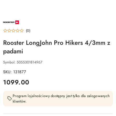
NAZWA
PRODUCENTA:
ROOSTER
(0)
Rooster LongJohn Pro Hikers 4/3mm z
padami
Symbol:
5055301814967
SKU: 131877
cena:
1099.00
Program lojalnościowy dostępny jest tylko dla zalogowanych
klientów.