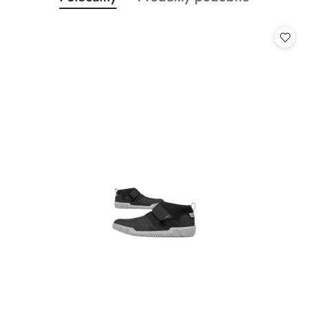
Pomiń karuzelę produktów
o
o
statusie:
statusie: