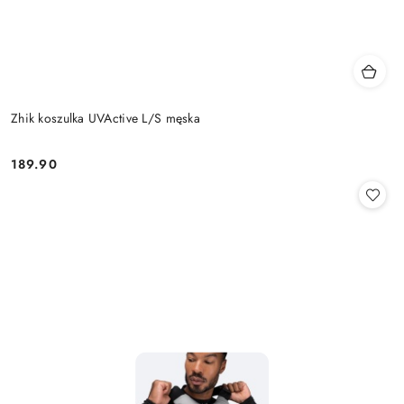
Zhik koszulka UVActive L/S męska
189.90
Cena: