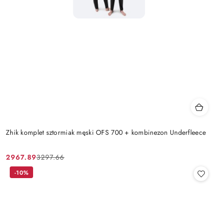
Zhik komplet sztormiak męski OFS 700 + kombinezon Underfleece
2967.89
3297.66
Cena
Cena
promocyjna:
przed
-10%
promocją: