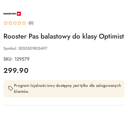
NAZWA
PRODUCENTA:
ROOSTER
(0)
Rooster Pas balastowy do klasy Optimist
Symbol:
5055301803497
SKU: 129579
cena:
299.90
Program lojalnościowy dostępny jest tylko dla zalogowanych
klientów.