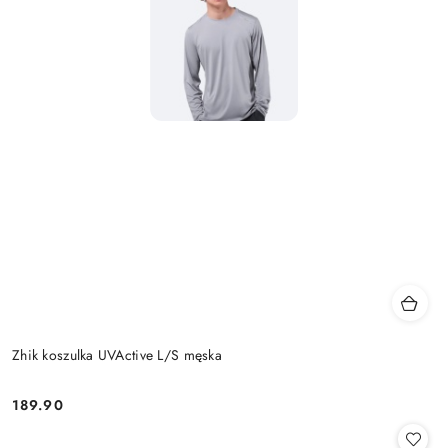
Zhik koszulka UVActive L/S męska
189.90
Cena: