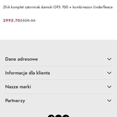
Zhik komplet sztormiak damski OFS 700 + kombinezon Underfleece
2995.70
3328.56
Cena
Cena
promocyjna:
przed
promocją:
Dane adresowe
Informacje dla klienta
Nasze marki
Partnerzy