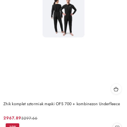
Zhik komplet sztormiak męski OFS 700 + kombinezon Underfleece
2967.89
3297.66
Cena
Cena