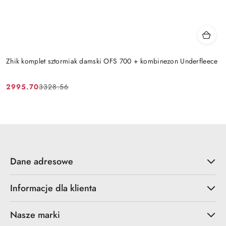
Zhik komplet sztormiak damski OFS 700 + kombinezon Underfleece
2995.70
3328.56
Cena
Cena
promocyjna:
przed
promocją:
Dane adresowe
Informacje dla klienta
Nasze marki