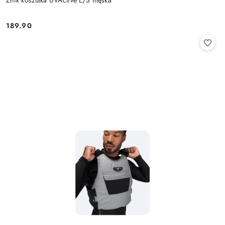
Zhik koszulka UVActive L/S męska
189.90
Cena: