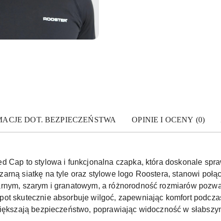
MACJE DOT. BEZPIECZEŃSTWA
OPINIE I OCENY (0)
d Cap to stylowa i funkcjonalna czapka, która doskonale spra
rną siatkę na tyle oraz stylowe logo Roostera, stanowi połącz
arnym, szarym i granatowym, a różnorodność rozmiarów pozw
pot skutecznie absorbuje wilgoć, zapewniając komfort podcza
większają bezpieczeństwo, poprawiając widoczność w słabszym