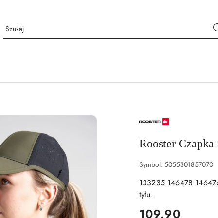
NAZWA
PRODUCENTA:
ROOSTER
Rooster Czapka 
Symbol:
5055301857070
133235 146478 146476
tyłu.
cena:
109.90