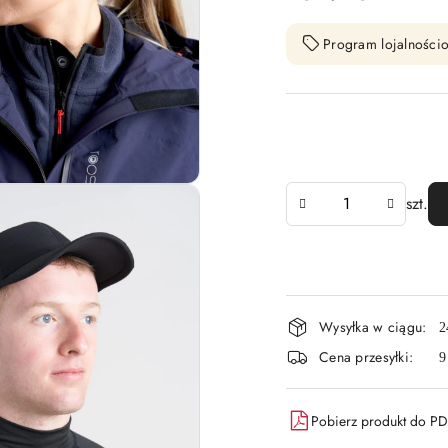
Program lojalnościo
Ilość
szt.
Dostępność
Wysyłka w ciągu:
2
i
Cena przesyłki:
9
dostawa
Pobierz produkt do P