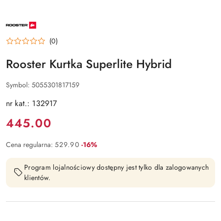
NAZWA
PRODUCENTA:
ROOSTER
(0)
Rooster Kurtka Superlite Hybrid
Symbol:
5055301817159
nr kat.: 132917
Cena:
445.00
Rabat:
Cena regularna:
529.90
-16%
Program lojalnościowy dostępny jest tylko dla zalogowanych
klientów.