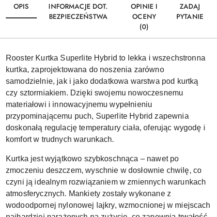
OPIS
INFORMACJE DOT.
OPINIE I
ZADAJ
BEZPIECZEŃSTWA
OCENY
PYTANIE
(0)
Rooster Kurtka Superlite Hybrid to lekka i wszechstronna
kurtka, zaprojektowana do noszenia zarówno
samodzielnie, jak i jako dodatkowa warstwa pod kurtką
czy sztormiakiem. Dzięki swojemu nowoczesnemu
materiałowi i innowacyjnemu wypełnieniu
przypominającemu puch, Superlite Hybrid zapewnia
doskonałą regulację temperatury ciała, oferując wygodę i
komfort w trudnych warunkach.
Kurtka jest wyjątkowo szybkoschnąca – nawet po
zmoczeniu deszczem, wyschnie w dosłownie chwilę, co
czyni ją idealnym rozwiązaniem w zmiennych warunkach
atmosferycznych. Mankiety zostały wykonane z
wodoodpornej nylonowej lajkry, wzmocnionej w miejscach
najbardziej narażonych na zużycie, co zapewnia trwałość