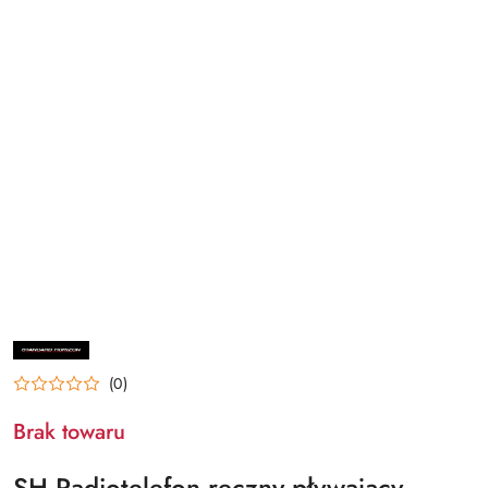
NAZWA
PRODUCENTA:
STANDARD
(0)
HORIZON
Brak towaru
SH Radiotelefon ręczny pływający