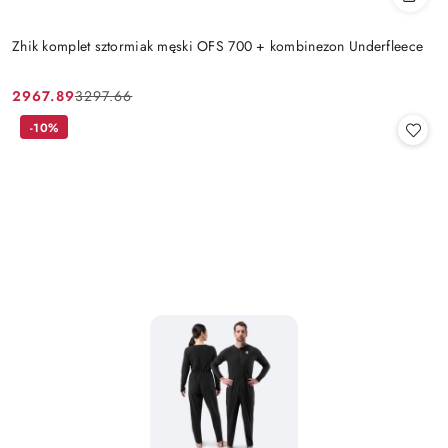
Zhik komplet sztormiak męski OFS 700 + kombinezon Underfleece
2967.89
3297.66
Cena
Cena
promocyjna:
przed
-10%
promocją: