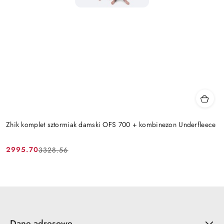
Zhik komplet sztormiak damski OFS 700 + kombinezon Underfleece
2995.70
3328.56
Cena
Cena
promocyjna:
przed
promocją:
Dane adresowe