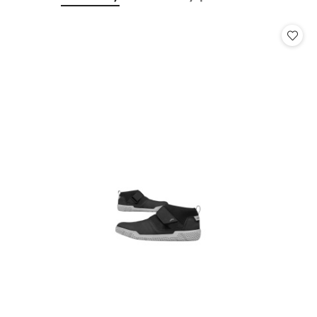
Pomiń karuzelę produktów
o
o
statusie:
statusie: