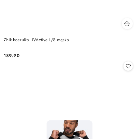
Zhik koszulka UVActive L/S męska
189.90
Cena: