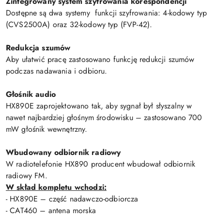
Zintegrowany system szyfrowania korespondencji
Dostępne są dwa systemy funkcji szyfrowania: 4-kodowy typ
(CVS2500A) oraz 32-kodowy typ (FVP-42).
Redukcja szumów
Aby ułatwić pracę zastosowano funkcję redukcji szumów
podczas nadawania i odbioru.
Głośnik audio
HX890E zaprojektowano tak, aby sygnał był słyszalny w
nawet najbardziej głośnym środowisku – zastosowano 700
mW głośnik wewnętrzny.
Wbudowany odbiornik radiowy
W radiotelefonie HX890 producent wbudował odbiornik
radiowy FM.
W skład kompletu wchodzi:
- HX890E – część nadawczo-odbiorcza
- CAT460 – antena morska