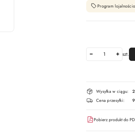
Program lojalnościo
Ilość
szt.
Dostępność
Wysyłka w ciągu:
2
i
Cena przesyłki:
9
dostawa
Pobierz produkt do P