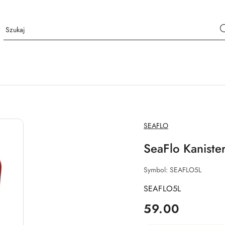
NAZWA
SEAFLO
PRODUCENTA:
SeaFlo Kaniste
Symbol:
SEAFLO5L
SEAFLO5L
cena:
59.00