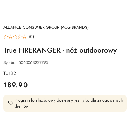
NAZWA
ALLIANCE CONSUMER GROUP (ACG BRANDS)
PRODUCENTA:
(0)
True FIRERANGER - nóż outdoorowy
Symbol:
5060063227795
TU182
cena:
189.90
Program lojalnościowy dostępny jest tylko dla zalogowanych
klientów.