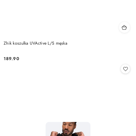
Zhik koszulka UVActive L/S męska
189.90
Cena: