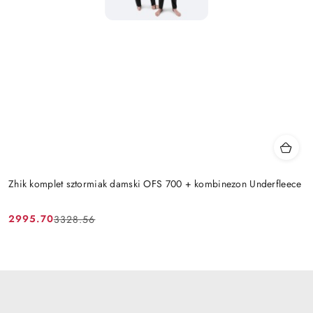
Zhik komplet sztormiak damski OFS 700 + kombinezon Underfleece
2995.70
3328.56
Cena
Cena
promocyjna:
przed
promocją: