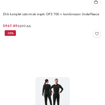
Zhik komplet sztormiak męski OFS 700 + kombinezon Underfleece
2967.89
3297.66
Cena
Cena
promocyjna:
przed
-10%
promocją: