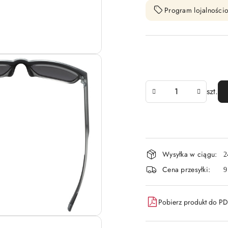
Program lojalnościo
Ilość
szt.
Dostępność
Wysyłka w ciągu:
2
i
Cena przesyłki:
9
dostawa
Pobierz produkt do P