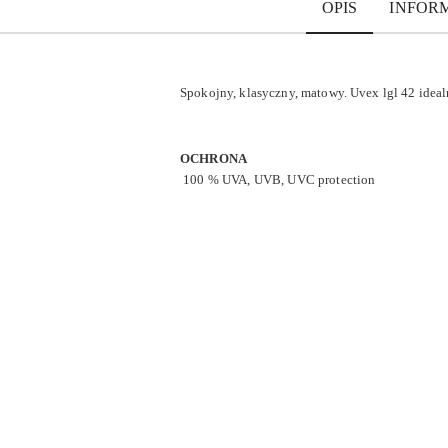
OPIS
INFOR
Spokojny, klasyczny, matowy. Uvex lgl 42 ideal
OCHRONA
100 % UVA, UVB, UVC protection
Pomiń karuzelę produktów