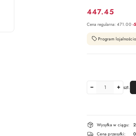
Cena:
447.45
Ra
Cena regularna:
471.00
-
Program lojalnościo
Ilość
szt.
Dostępność
Wysyłka w ciągu:
2
i
Cena przesyłki: