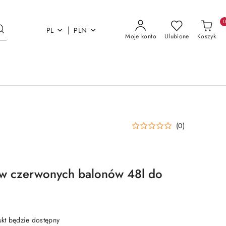
|
PL
PLN
Moje konto
Ulubione
Koszyk
(0)
aw czerwonych balonów 48l do
t będzie dostępny