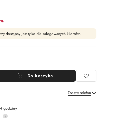
bat:
5%
wy dostępny jest tylko dla zalogowanych klientów.
Do koszyka
Zostaw telefon
Wyślij
4 godziny
0