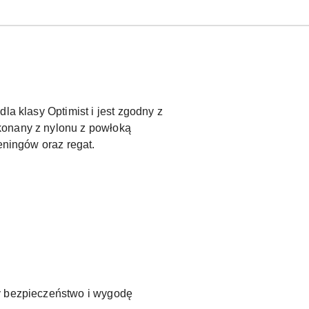
la klasy Optimist i jest zgodny z
konany z nylonu z powłoką
eningów oraz regat.
cy bezpieczeństwo i wygodę