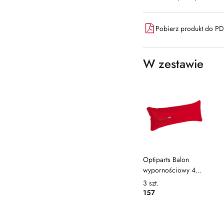
dostawa
Pobierz produkt do P
W zestawie
Optiparts Balon
wypornościowy 48l
czerwony
3
szt.
157