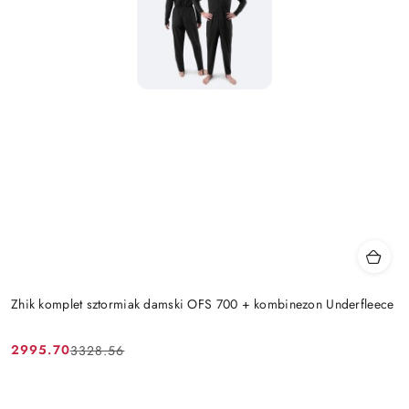
Zhik komplet sztormiak damski OFS 700 + kombinezon Underfleece
2995.70
3328.56
Cena
Cena
promocyjna:
przed
promocją: