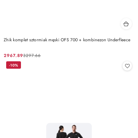
Zhik komplet sztormiak męski OFS 700 + kombinezon Underfleece
2967.89
3297.66
Cena
Cena
promocyjna:
przed
-10%
promocją: