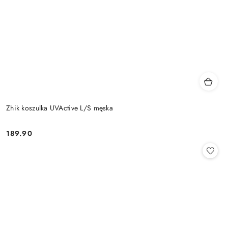
Zhik koszulka UVActive L/S męska
189.90
Cena: