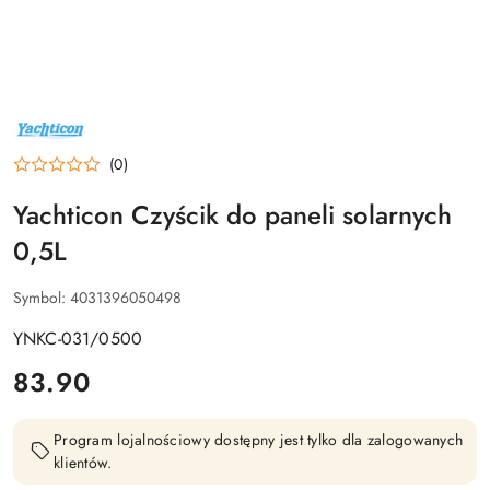
NAZWA
PRODUCENTA:
YACHTICON
(0)
Yachticon Czyścik do paneli solarnych
0,5L
Symbol:
4031396050498
YNKC-031/0500
cena:
83.90
Program lojalnościowy dostępny jest tylko dla zalogowanych
klientów.