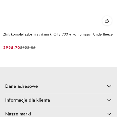
Zhik komplet sztormiak damski OFS 700 + kombinezon Underfleece
2995.70
3328.56
Cena
Cena
promocyjna:
przed
promocją:
Dane adresowe
Informacje dla klienta
Nasze marki