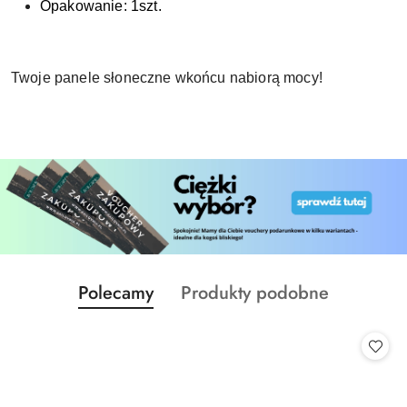
Opakowanie: 1szt.
Twoje panele słoneczne wkońcu nabiorą mocy!
Produkty
Produkty
Polecamy
Produkty podobne
Pomiń karuzelę produktów
o
o
statusie:
statusie: