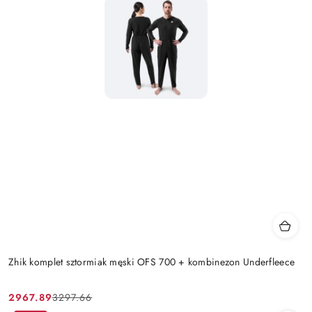
Zhik komplet sztormiak męski OFS 700 + kombinezon Underfleece
2967.89
3297.66
Cena
Cena