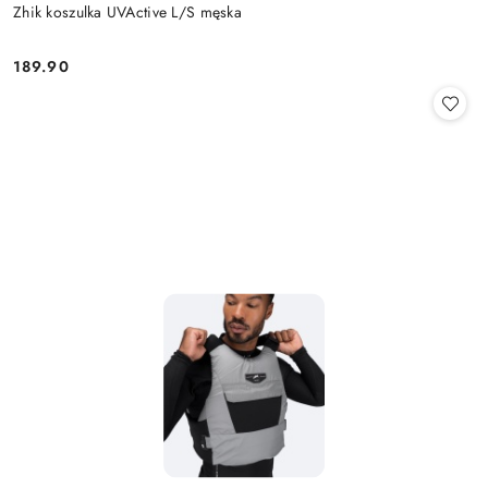
Zhik koszulka UVActive L/S męska
189.90
Cena: