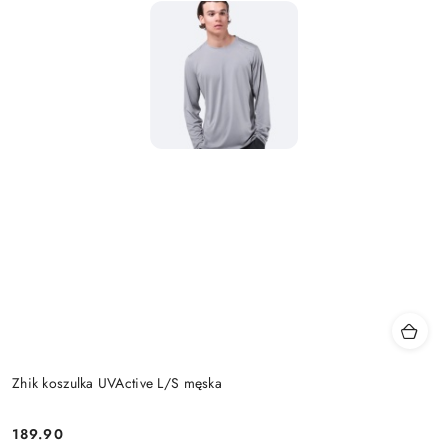
Zhik koszulka UVActive L/S męska
189.90
Cena: