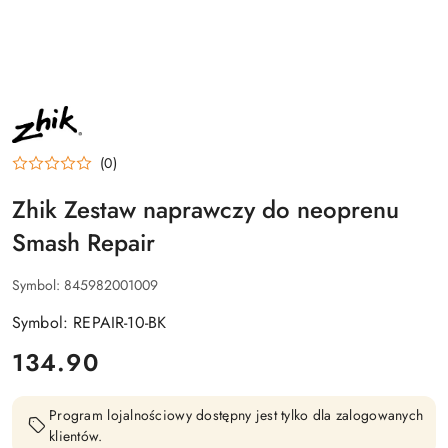
NAZWA
PRODUCENTA:
ZHIK
(0)
Zhik Zestaw naprawczy do neoprenu
Smash Repair
Symbol:
845982001009
Symbol: REPAIR-10-BK
cena:
134.90
Program lojalnościowy dostępny jest tylko dla zalogowanych
klientów.