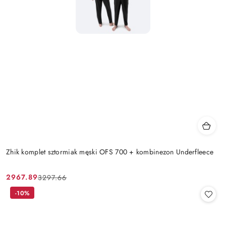
Zhik komplet sztormiak męski OFS 700 + kombinezon Underfleece
2967.89
3297.66
Cena
Cena
promocyjna:
przed
-10%
promocją: