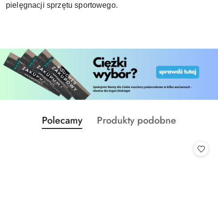
pielęgnacji sprzętu sportowego.
Produkty
Produkty
Polecamy
Produkty podobne
Pomiń karuzelę produktów
o
o
statusie:
statusie: