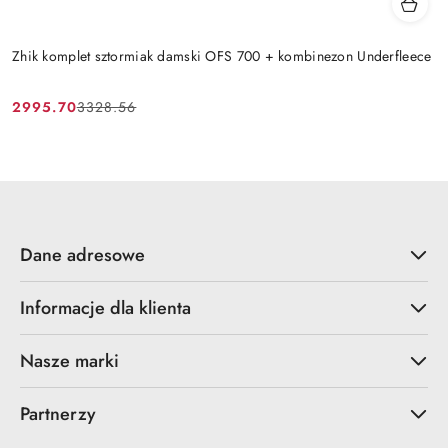
Zhik komplet sztormiak damski OFS 700 + kombinezon Underfleece
2995.70
3328.56
Cena
Cena
promocyjna:
przed
promocją:
Dane adresowe
Informacje dla klienta
Nasze marki
Partnerzy