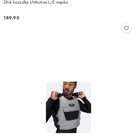
Zhik koszulka UVActive L/S męska
189.90
Cena: