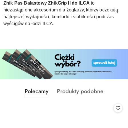
Zhik Pas Balastowy ZhikGrip II do ILCA
to
niezastąpione akcesorium dla żeglarzy, którzy oczekują
najlepszej wydajności, komfortu i stabilności podczas
wyścigów na łodzi ILCA.
Produkty
Produkty
Polecamy
Produkty podobne
Pomiń karuzelę produktów
o
o
statusie:
statusie: