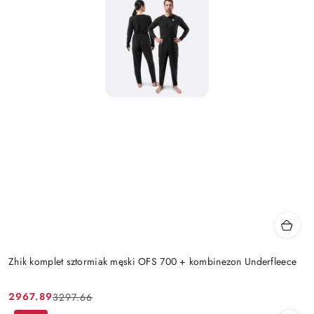
Zhik komplet sztormiak męski OFS 700 + kombinezon Underfleece
2967.89
3297.66
Cena
Cena