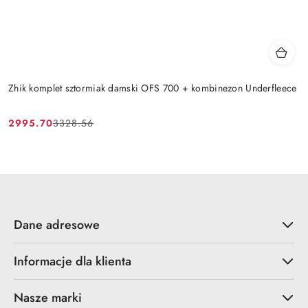
Zhik komplet sztormiak damski OFS 700 + kombinezon Underfleece
2995.70
3328.56
Cena
Cena
promocyjna:
przed
promocją:
Dane adresowe
Informacje dla klienta
Nasze marki