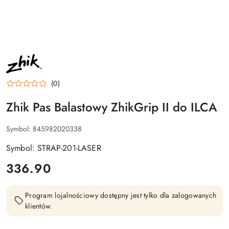
NAZWA
PRODUCENTA:
ZHIK
(0)
Zhik Pas Balastowy ZhikGrip II do ILCA
Symbol:
845982020338
Symbol: STRAP-201-LASER
cena:
336.90
Program lojalnościowy dostępny jest tylko dla zalogowanych
klientów.