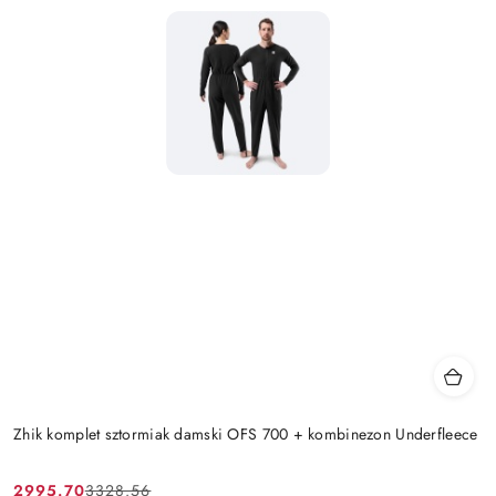
Zhik komplet sztormiak damski OFS 700 + kombinezon Underfleece
2995.70
3328.56