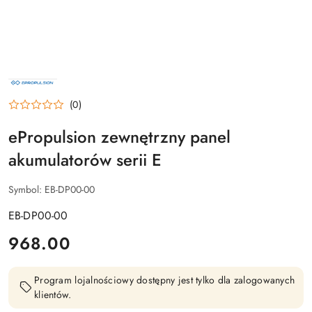
NAZWA
PRODUCENTA:
EPROPULSION
(0)
ePropulsion zewnętrzny panel
akumulatorów serii E
Symbol:
EB-DP00-00
EB-DP00-00
cena:
968.00
Program lojalnościowy dostępny jest tylko dla zalogowanych
klientów.