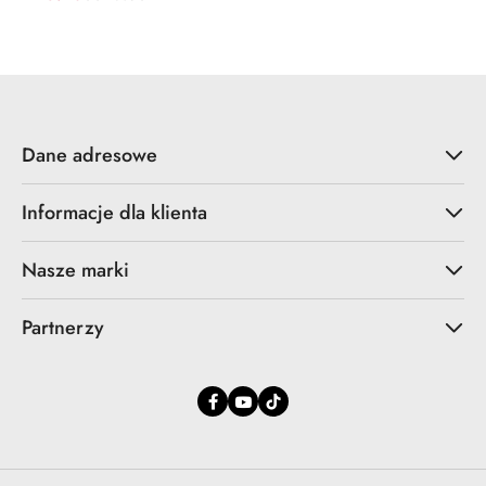
Cena
Cena
promocyjna:
przed
promocją:
Dane adresowe
Informacje dla klienta
Nasze marki
Partnerzy