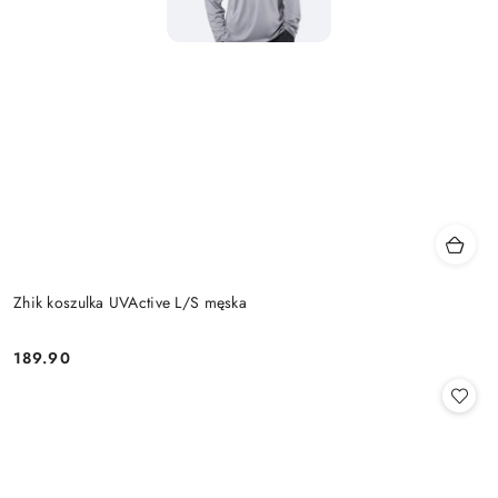
Zhik koszulka UVActive L/S męska
189.90
Cena: