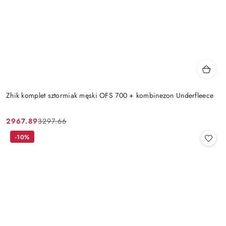
Zhik komplet sztormiak męski OFS 700 + kombinezon Underfleece
2967.89
3297.66
Cena
Cena
promocyjna:
przed
-10%
promocją: