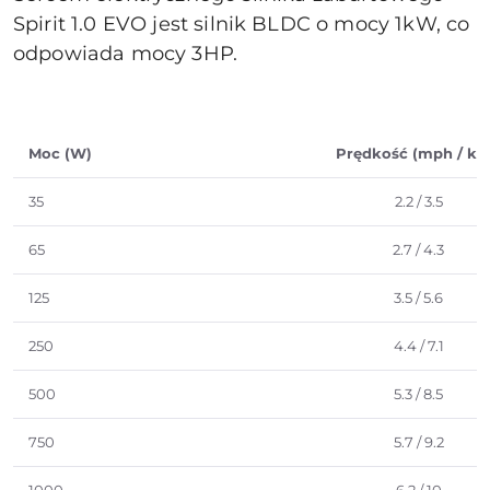
Spirit 1.0 EVO jest silnik BLDC o mocy 1kW, co
odpowiada mocy 3HP.
Moc (W)
Prędkość (mph / kp
35
2.2 / 3.5
65
2.7 / 4.3
125
3.5 / 5.6
250
4.4 / 7.1
500
5.3 / 8.5
750
5.7 / 9.2