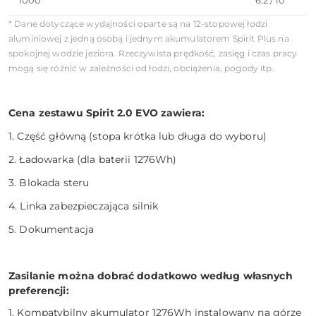
1000
6.2 / 10
* Dane dotyczące wydajności oparte są na 12-stopowej łodzi
aluminiowej z jedną osobą i jednym akumulatorem Spirit Plus na
spokojnej wodzie jeziora. Rzeczywista prędkość, zasięg i czas pracy
mogą się różnić w zależności od łodzi, obciążenia, pogody itp.
Cena zestawu Spirit 2.0 EVO zawiera:
1. Część główną (stopa krótka lub długa do wyboru)
2. Ładowarka (dla baterii 1276Wh)
3. Blokada steru
4. Linka zabezpieczająca silnik
5. Dokumentacja
Zasilanie można dobrać dodatkowo według własnych
preferencji:
1. Kompatybilny akumulator 1276Wh instalowany na górze