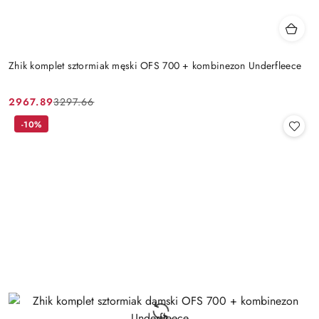
Zhik komplet sztormiak męski OFS 700 + kombinezon Underfleece
2967.89
3297.66
Cena
Cena
promocyjna:
przed
-10%
promocją: