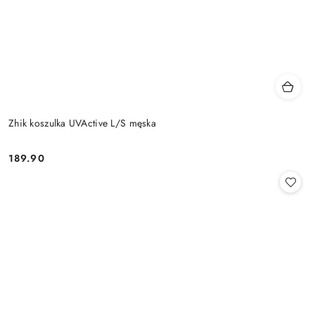
Zhik koszulka UVActive L/S męska
189.90
Cena: