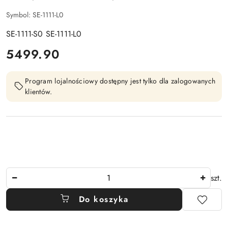
Symbol:
SE-1111-L0
SE-1111-S0 SE-1111-L0
cena:
5499.90
Program lojalnościowy dostępny jest tylko dla zalogowanych
klientów.
Ilość
szt.
Do koszyka