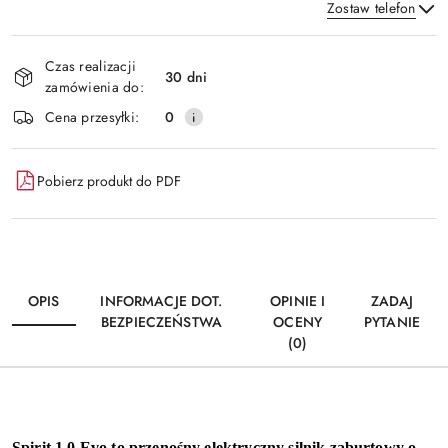
Zostaw telefon
Dostępność
Czas realizacji
i
30 dni
zamówienia do:
Wyślij
dostawa
Cena przesyłki:
0
Pobierz produkt do PDF
OPIS
INFORMACJE DOT.
OPINIE I
ZADAJ
BEZPIECZEŃSTWA
OCENY
PYTANIE
(0)
Spirit 1.0 Evo to przenośny elektryczny silnik zaburtowy o