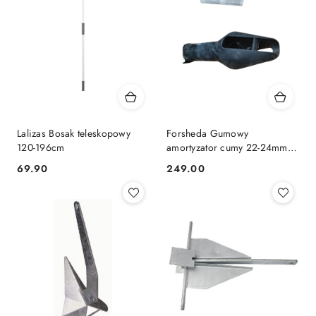
Lalizas Bosak teleskopowy
Forsheda Gumowy
120-196cm
amortyzator cumy 22-24mm
czarny
69.90
249.00
Cena:
Cena: