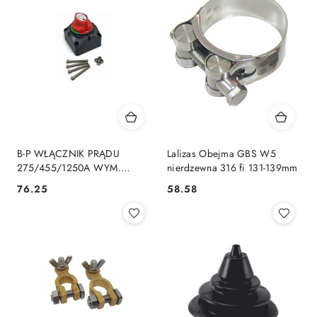
B-P WŁĄCZNIK PRĄDU
Lalizas Obejma GBS W5
275/455/1250A WYM.
nierdzewna 316 fi 131-139mm
69X69XH75 MM
76.25
58.58
Cena:
Cena: