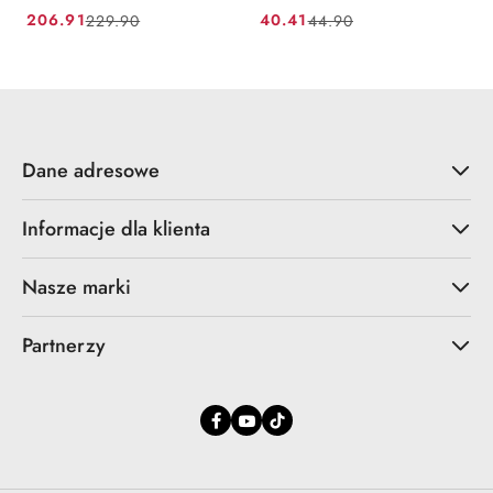
206.91
40.41
229.90
44.90
Cena
Cena
Cena
Cena
promocyjna:
przed
promocyjna:
przed
promocją:
promocją:
Dane adresowe
Informacje dla klienta
Nasze marki
Partnerzy