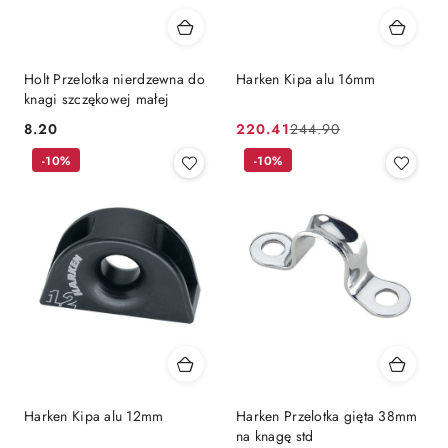
Holt Przelotka nierdzewna do
Harken Kipa alu 16mm
knagi szczękowej małej
8.20
220.41
244.90
Cena:
Cena
Cena
-10%
promocyjna:
przed
-10%
promocją:
Harken Kipa alu 12mm
Harken Przelotka gięta 38mm
na knagę std