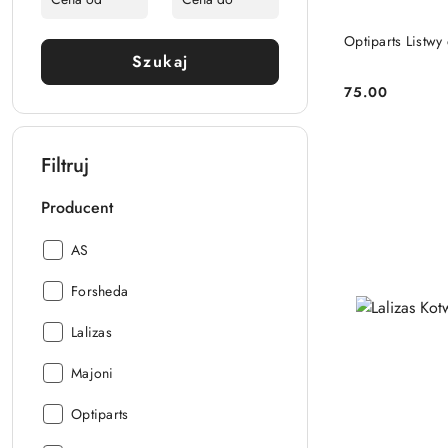
Optiparts Listwy
Szukaj
75.00
Cena:
Filtruj
Producent
Producent:
AS
Producent:
Forsheda
Producent:
Lalizas
Producent:
Majoni
Producent:
Optiparts