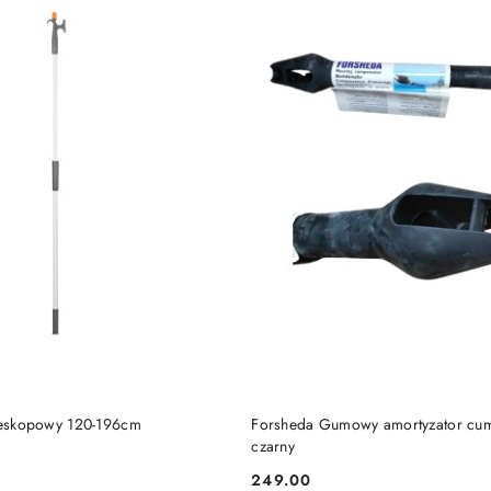
DO KOSZYKA
DO KOSZYKA
eleskopowy 120-196cm
Forsheda Gumowy amortyzator c
czarny
249.00