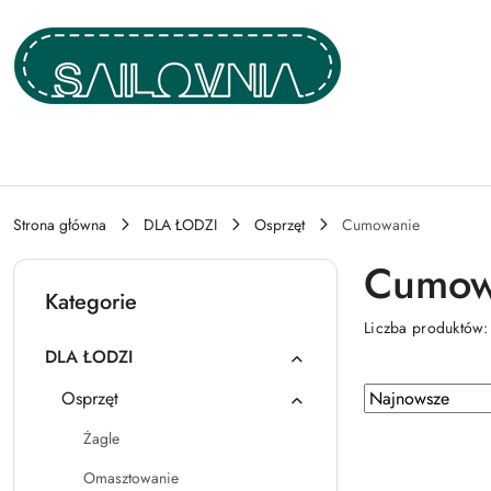
Przejdź do treści głównej
Przejdź do wyszukiwarki
Przejdź do moje konto
Przejdź do menu głównego
Przejdź do stopki
Strona główna
DLA ŁODZI
Osprzęt
Cumowanie
Cumow
Kategorie
Liczba produktów
DLA ŁODZI
Zastosowano
Sortuj
Osprzęt
według
sortowanie:
Żagle
Najnowsze.
Omasztowanie