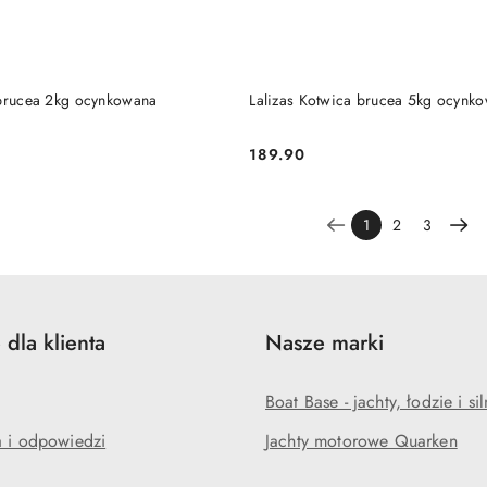
DO KOSZYKA
DO KOSZYKA
 brucea 2kg ocynkowana
Lalizas Kotwica brucea 5kg ocynk
189.90
Cena:
1
2
3
 dla klienta
Nasze marki
Boat Base - jachty, łodzie i sil
a i odpowiedzi
Jachty motorowe Quarken