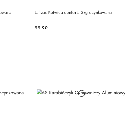
DO KOSZYKA
kowana
Lalizas Kotwica denforta 3kg ocynkowana
99.90
Cena: