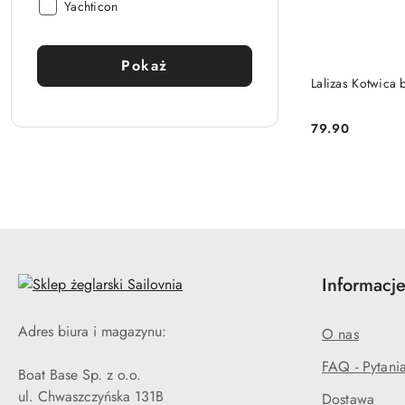
Producent:
Yachticon
Pokaż
Lalizas Kotwica
79.90
Cena:
Informacje
Adres biura i magazynu:
O nas
FAQ - Pytani
Boat Base Sp. z o.o.
ul. Chwaszczyńska 131B
Dostawa