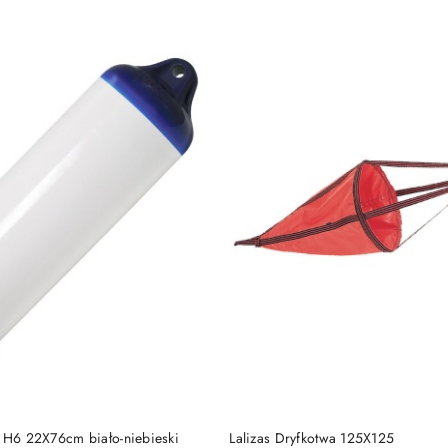
Cena:
DO KOSZYKA
DO KOSZYKA
z H6 22X76cm biało-niebieski
Lalizas Dryfkotwa 125X125