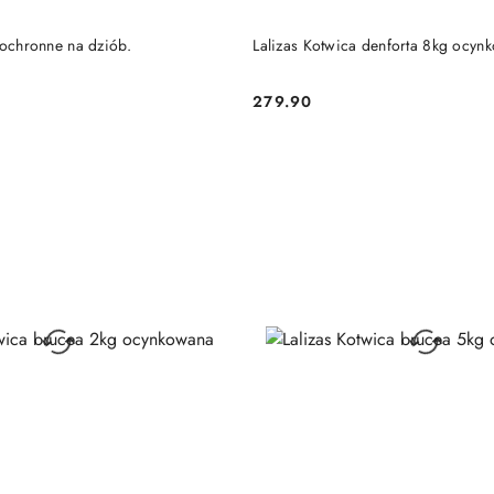
DO KOSZYKA
DO KOSZYKA
 ochronne na dziób.
Lalizas Kotwica denforta 8kg ocyn
279.90
Cena: