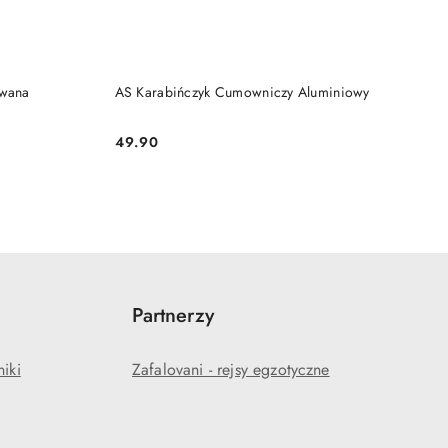
DO KOSZYKA
owana
AS Karabińczyk Cumowniczy Aluminiowy
49.90
Cena:
Partnerzy
niki
Zafalovani - rejsy egzotyczne