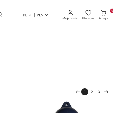
|
PL
PLN
Moje konto
Ulubione
Koszyk
1
2
3