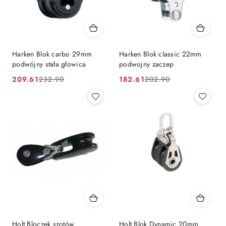
Harken Blok carbo 29mm
Harken Blok classic 22mm
podwójny stała głowica
podwojny zaczep
209.61
182.61
232.90
202.90
Cena
Cena
Cena
Cena
promocyjna:
przed
promocyjna:
przed
promocją:
promocją:
Holt Bloczek szotów
Holt Blok Dynamic 20mm