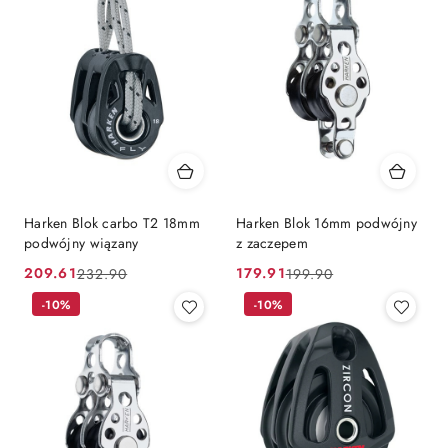
Harken Blok carbo T2 18mm
Harken Blok 16mm podwójny
podwójny wiązany
z zaczepem
209.61
179.91
232.90
199.90
Cena
Cena
Cena
Cena
promocyjna:
przed
-10%
promocyjna:
przed
-10%
promocją:
promocją: