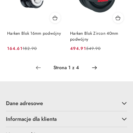
Harken Blok 16mm podwójny
Harken Blok Zircon 40mm
podwójny
164.61
494.91
182.90
549.90
Cena
Cena
Cena
Cena
promocyjna:
przed
promocyjna:
przed
promocją:
promocją:
Dane adresowe
Informacje dla klienta