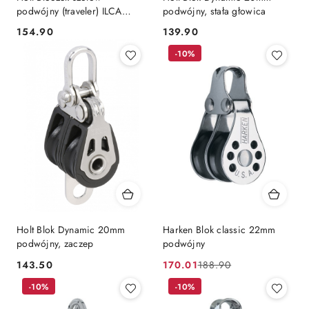
podwójny (traveler) ILCA
podwójny, stała głowica
czarny
154.90
139.90
Cena:
Cena:
-10%
Holt Blok Dynamic 20mm
Harken Blok classic 22mm
podwójny, zaczep
podwójny
143.50
170.01
188.90
Cena:
Cena
Cena
-10%
promocyjna:
przed
-10%
promocją: