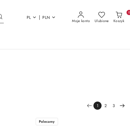
|
PL
PLN
Moje konto
Ulubione
Koszyk
1
2
3
Polecamy