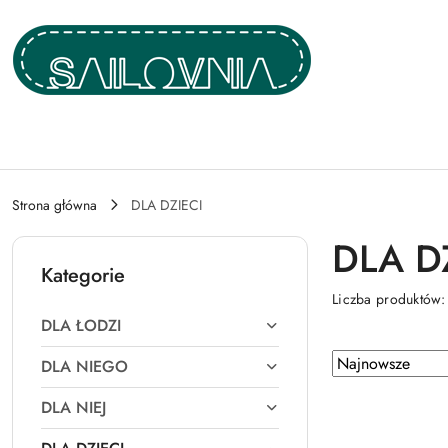
Przejdź do treści głównej
Przejdź do wyszukiwarki
Przejdź do moje konto
Przejdź do menu głównego
Przejdź do stopki
Strona główna
DLA DZIECI
DLA D
Kategorie
Liczba produktów
DLA ŁODZI
Zastosowano
Sortuj
DLA NIEGO
według
sortowanie:
DLA NIEJ
Najnowsze.