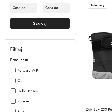
Cena:
Polecamy
Szukaj
Filtruj
Producent
Producent:
Forward WIP
Producent:
Gul
Producent:
Helly Hansen
Producent:
Rooster
Zhik Buty 230 P
Producent:
Zhik