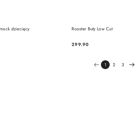
DO KOSZYKA
DO KOSZYKA
mock dziecięcy
Rooster Buty Low Cut
299.90
Cena:
1
2
3