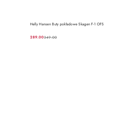
DO KOSZYKA
Helly Hansen Buty pokładowe Skagen F-1 OFS
289.00
349.00
Cena
Cena
promocyjna:
przed
promocją: