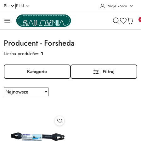
|
PL
PLN
Moje konto
Przejdź do treści głównej
Przejdź do wyszukiwarki
Przejdź do moje konto
Przejdź do menu głównego
Przejdź do stopki
Producent - Forsheda
Liczba produktów:
1
Kategorie
Filtruj
Zastosowano
Sortuj
według
sortowanie:
Najnowsze.