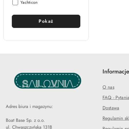
Producent:
Yachticon
Pokaż
Informacje
O nas
FAQ - Pytani
Adres biura i magazynu:
Dostawa
Regulamin sk
Boat Base Sp. z o.o.
ul. Chwaszczyńska 131B
Regulamin pr