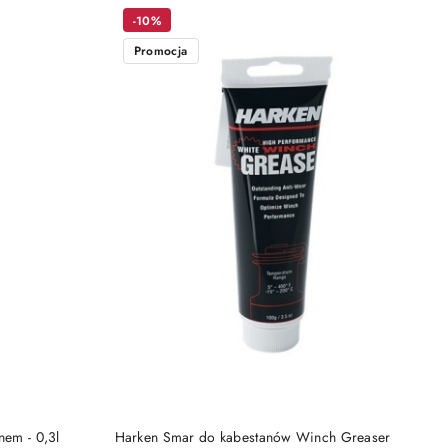
-10%
Promocja
NY
DO KOSZYKA
nem - 0,3l
Harken Smar do kabestanów Winch Greaser