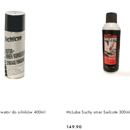
DO KOSZYKA
DO KOSZYKA
rwator do silników 400ml
McLube Suchy smar Sailcote 300m
149.90
Cena: