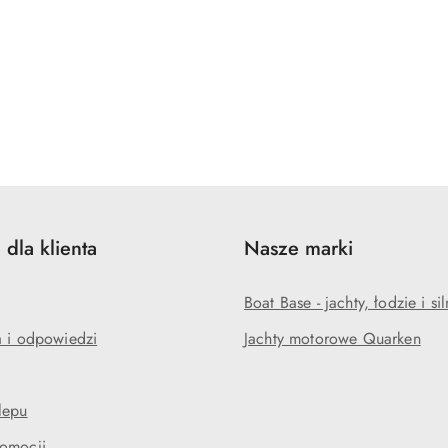
 dla klienta
Nasze marki
Boat Base - jachty, łodzie i sil
a i odpowiedzi
Jachty motorowe Quarken
lepu
omocji