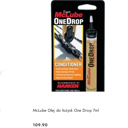
DO KOSZYKA
l
McLube Olej do łożysk One Drop 7ml
109.90
Cena: