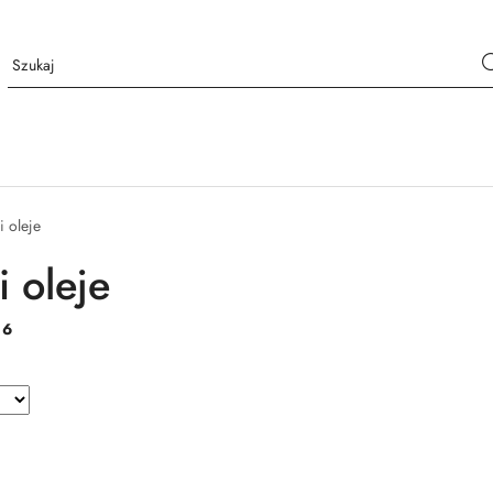
i oleje
i oleje
:
6