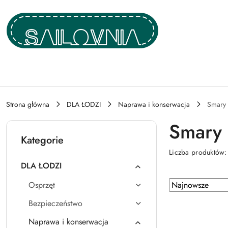
Przejdź do treści głównej
Przejdź do wyszukiwarki
Przejdź do moje konto
Przejdź do menu głównego
Przejdź do stopki
Strona główna
DLA ŁODZI
Naprawa i konserwacja
Smary 
Smary 
Kategorie
Liczba produktów
DLA ŁODZI
Zastosowano
Sortuj
Osprzęt
według
sortowanie:
Bezpieczeństwo
Najnowsze.
Naprawa i konserwacja