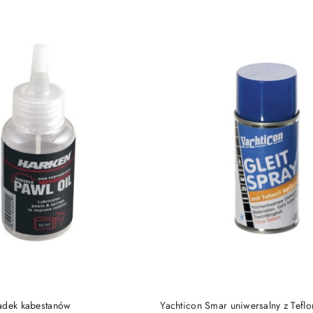
PRODUKT NIEDOSTĘP
DO KOSZYKA
adek kabestanów
Yachticon Smar uniwersalny z Teflo