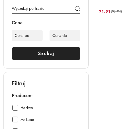
71.91
79.90
Cena
Cena
promocyjna:
przed
Cena
promocją:
Szukaj
Filtruj
Producent
Producent:
Harken
Producent:
McLube