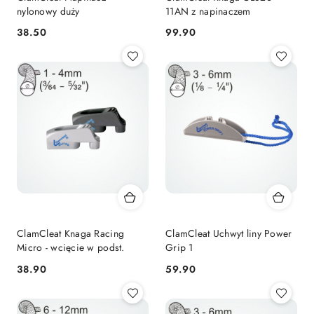
nylonowy duży
11AN z napinaczem
38.50
99.90
Cena:
Cena:
ClamCleat Knaga Racing
ClamCleat Uchwyt liny Power
Micro - wcięcie w podst.
Grip 1
38.90
59.90
Cena:
Cena: