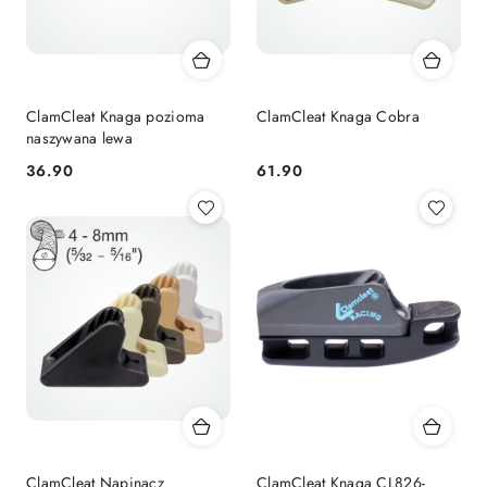
ClamCleat Knaga pozioma
ClamCleat Knaga Cobra
naszywana lewa
36.90
61.90
Cena:
Cena:
ClamCleat Napinacz
ClamCleat Knaga CL826-