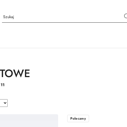
STOWE
:
11
Polecamy