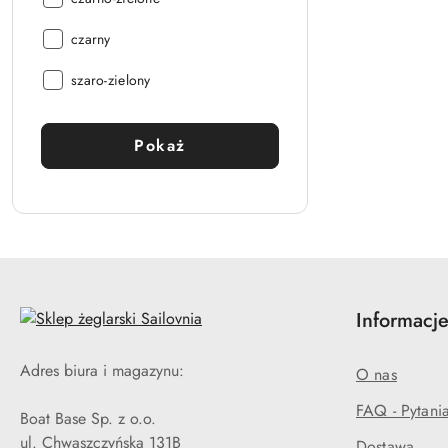
Kolor:
czarny
Kolor:
szaro-zielony
Pokaż
Informacje
Adres biura i magazynu:
O nas
FAQ - Pytani
Boat Base Sp. z o.o.
ul. Chwaszczyńska 131B
Dostawa