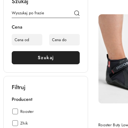
Szukaj
Cena
Szukaj
Filtruj
Producent
Producent:
Rooster
Producent:
Zhik
Rooster Buty Lo