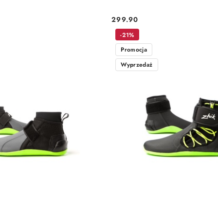
299.90
Cena:
-21%
Promocja
Wyprzedaż