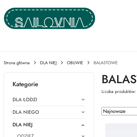
Przejdź do treści głównej
Przejdź do wyszukiwarki
Przejdź do moje konto
Przejdź do menu głównego
Przejdź do stopki
Strona główna
DLA NIEJ
OBUWIE
BALASTOWE
BALA
Kategorie
Liczba produktów
DLA ŁODZI
Zastosowano
Sortuj
DLA NIEGO
według
sortowanie:
DLA NIEJ
Najnowsze.
ODZIEŻ