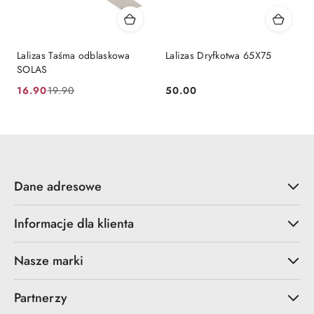
Lalizas Taśma odblaskowa
Lalizas Dryfkotwa 65X75
SOLAS
16.90
50.00
19.90
Cena
Cena
Cena:
promocyjna:
przed
promocją:
Dane adresowe
Informacje dla klienta
Nasze marki
Partnerzy