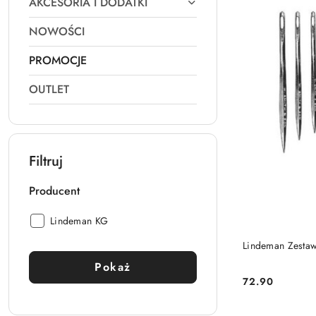
AKCESORIA I DODATKI
NOWOŚCI
PROMOCJE
OUTLET
Filtruj
Producent
Producent:
Lindeman KG
PRO
Lindeman Zestaw 
Pokaż
72.90
Cena: