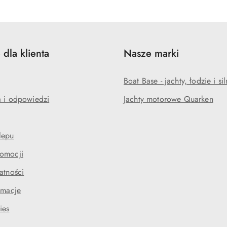
 dla klienta
Nasze marki
Boat Base - jachty, łodzie i sil
a i odpowiedzi
Jachty motorowe Quarken
lepu
omocji
atności
amacje
ies