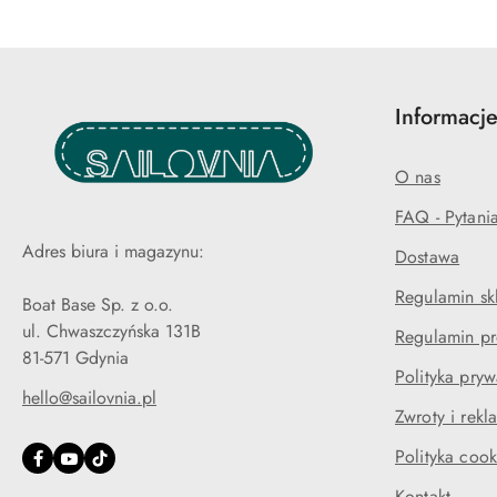
Informacje
O nas
FAQ - Pytani
Adres biura i magazynu:
Dostawa
Regulamin sk
Boat Base Sp. z o.o.
ul. Chwaszczyńska 131B
Regulamin pr
81-571 Gdynia
Polityka pryw
hello@sailovnia.pl
Zwroty i rekl
Polityka cook
Kontakt