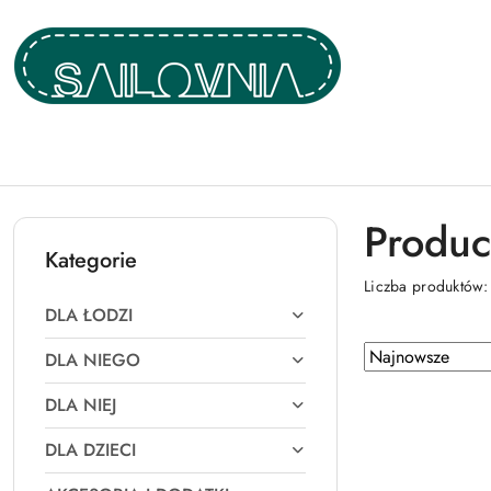
Przejdź do treści głównej
Przejdź do wyszukiwarki
Przejdź do moje konto
Przejdź do menu głównego
Przejdź do stopki
Produc
Kategorie
Liczba produktów
DLA ŁODZI
Zastosowano
Sortuj
DLA NIEGO
według
sortowanie:
DLA NIEJ
Najnowsze.
DLA DZIECI