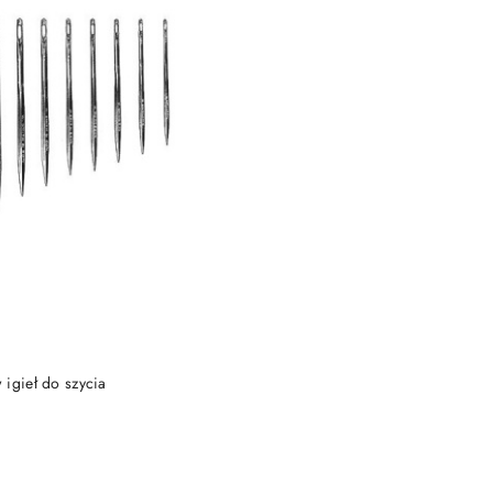
DUKT NIEDOSTĘPNY
igieł do szycia