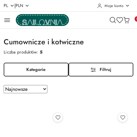
|
PL
PLN
Moje konto
Przejdź do treści głównej
Przejdź do wyszukiwarki
Przejdź do moje konto
Przejdź do menu głównego
Przejdź do stopki
Cumownicze i kotwiczne
Liczba produktów:
5
Kategorie
Filtruj
Zastosowano
Sortuj
według
sortowanie:
Najnowsze.