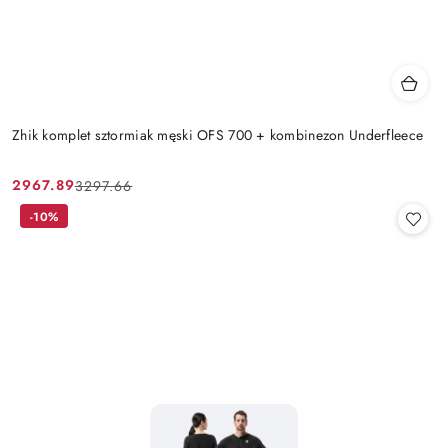
Zhik komplet sztormiak męski OFS 700 + kombinezon Underfleece
2967.89
3297.66
Cena
Cena
promocyjna:
przed
-10%
promocją: