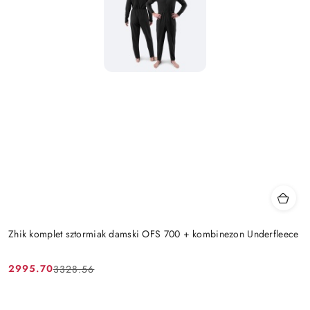
Zhik komplet sztormiak damski OFS 700 + kombinezon Underfleece
2995.70
3328.56
Cena
Cena
promocyjna:
przed
promocją: