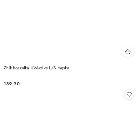
Zhik koszulka UVActive L/S męska
189.90
Cena: