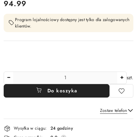
cena:
94.99
Program lojalnościowy dostępny jest tylko dla zalogowanych
klientów.
Ilość
szt.
Do koszyka
Zostaw telefon
Dostępność
Wysyłka w ciągu:
24 godziny
i