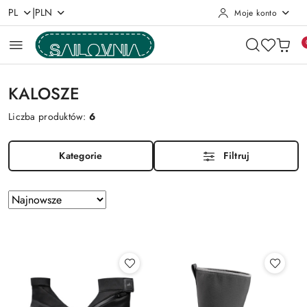
|
PL
PLN
Moje konto
Przejdź do treści głównej
Przejdź do wyszukiwarki
Przejdź do moje konto
Przejdź do menu głównego
Przejdź do stopki
KALOSZE
Liczba produktów:
6
Kategorie
Filtruj
Zastosowano
Sortuj
według
sortowanie:
Najnowsze.