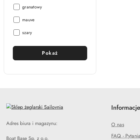
Kolor:
granatowy
Kolor:
mauve
Kolor:
szary
Pokaż
Informacje
Adres biura i magazynu:
O nas
FAQ - Pytani
Boat Base Sp. z o.o.