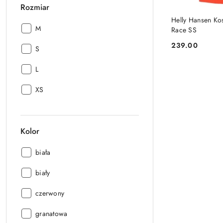
Rozmiar
PRO
Helly Hansen Ko
Rozmiar:
M
Race SS
239.00
Rozmiar:
S
Cena:
Rozmiar:
L
Rozmiar:
XS
Kolor
Kolor:
biała
Kolor:
biały
Kolor:
czerwony
Kolor:
granatowa