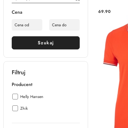
69.90
Cena
Cena:
Szukaj
Filtruj
Producent
Producent:
Helly Hansen
Producent:
Zhik