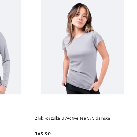
DO KOSZYKA
Zhik koszulka UVActive Tee S/S damska
169.90
Cena: