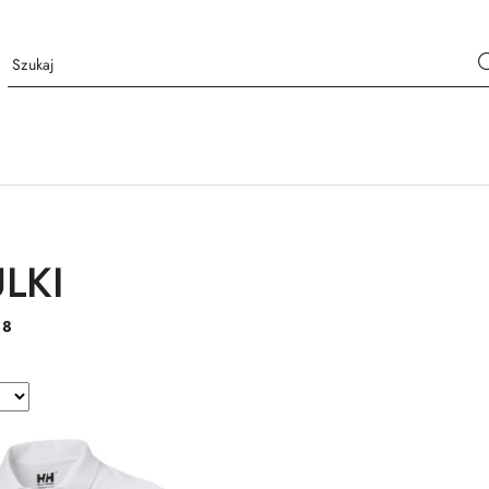
LKI
:
8