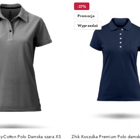
-37%
Promocja
Wyprzedaż
DO KOSZYKA
DO KOSZYKA
ly-Cotton Polo Damska szara XS
Zhik Koszulka Premium Polo dams