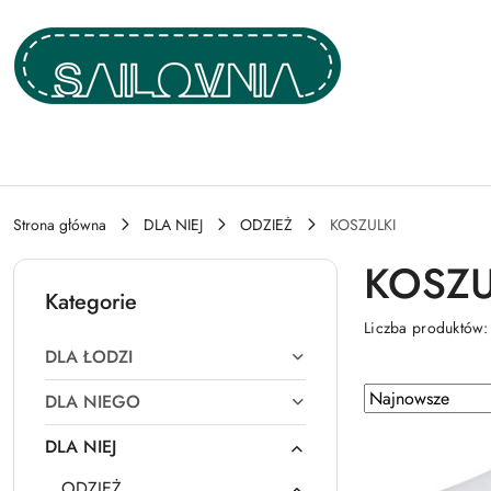
Przejdź do treści głównej
Przejdź do wyszukiwarki
Przejdź do moje konto
Przejdź do menu głównego
Przejdź do stopki
Strona główna
DLA NIEJ
ODZIEŻ
KOSZULKI
KOSZU
Kategorie
Liczba produktów
DLA ŁODZI
Zastosowano
Sortuj
DLA NIEGO
według
sortowanie:
DLA NIEJ
Najnowsze.
ODZIEŻ