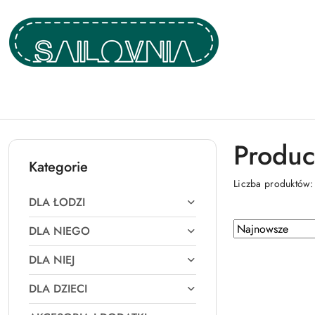
Przejdź do treści głównej
Przejdź do wyszukiwarki
Przejdź do moje konto
Przejdź do menu głównego
Przejdź do stopki
Produce
Kategorie
Liczba produktów
DLA ŁODZI
Zastosowano
Sortuj
DLA NIEGO
według
sortowanie:
DLA NIEJ
Najnowsze.
DLA DZIECI