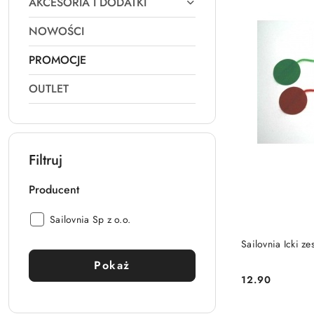
AKCESORIA I DODATKI
NOWOŚCI
PROMOCJE
OUTLET
Filtruj
Producent
Producent:
Sailovnia Sp z o.o.
Sailovnia Icki ze
Pokaż
12.90
Cena: