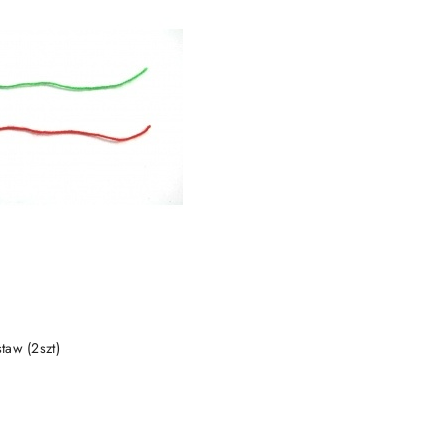
DO KOSZYKA
staw (2szt)