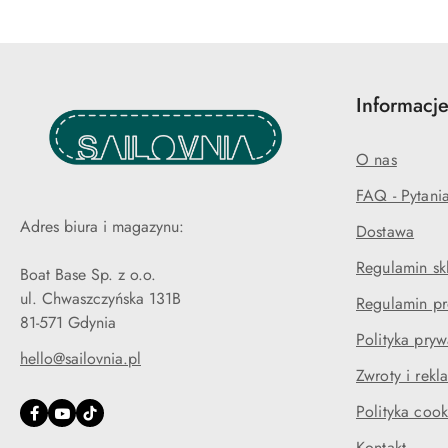
Informacje
O nas
FAQ - Pytani
Adres biura i magazynu:
Dostawa
Regulamin sk
Boat Base Sp. z o.o.
ul. Chwaszczyńska 131B
Regulamin pr
81-571 Gdynia
Polityka pryw
hello@sailovnia.pl
Zwroty i rekl
Polityka cook
Kontakt