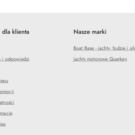
 dla klienta
Nasze marki
Boat Base - jachty, łodzie i sil
a i odpowiedzi
Jachty motorowe Quarken
lepu
omocji
atności
amacje
ies