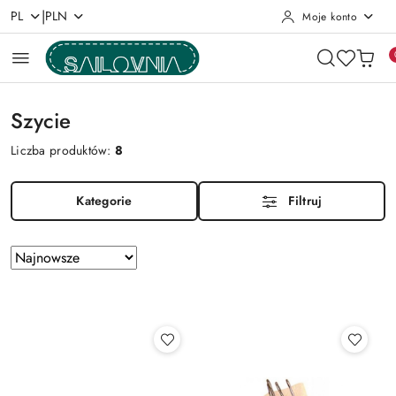
|
PL
PLN
Moje konto
Przejdź do treści głównej
Przejdź do wyszukiwarki
Przejdź do moje konto
Przejdź do menu głównego
Przejdź do stopki
Szycie
Liczba produktów:
8
Kategorie
Filtruj
Zastosowano
Sortuj
według
sortowanie:
Najnowsze.