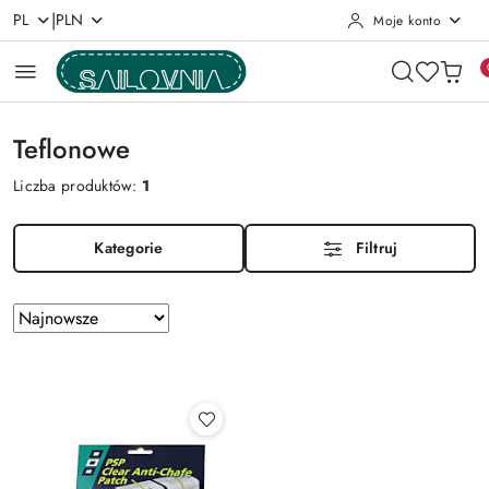
|
PL
PLN
Moje konto
Przejdź do treści głównej
Przejdź do wyszukiwarki
Przejdź do moje konto
Przejdź do menu głównego
Przejdź do stopki
Teflonowe
Liczba produktów:
1
Kategorie
Filtruj
Zastosowano
Sortuj
według
sortowanie:
Najnowsze.