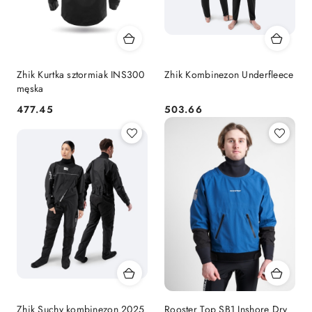
Zhik Kurtka sztormiak INS300
Zhik Kombinezon Underfleece
męska
477.45
503.66
Cena:
Cena:
Zhik Suchy kombinezon 2025
Rooster Top SB1 Inshore Dry