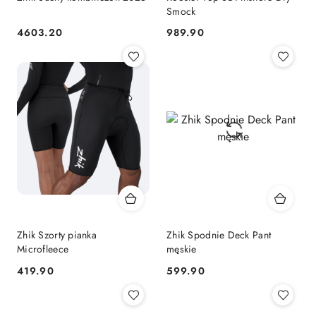
Smock
4603.20
989.90
Cena:
Cena:
Zhik Szorty pianka
Zhik Spodnie Deck Pant
Microfleece
męskie
419.90
599.90
Cena:
Cena: