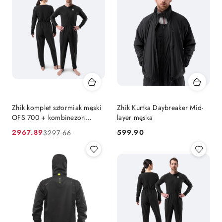
Zhik komplet sztormiak męski
Zhik Kurtka Daybreaker Mid-
OFS 700 + kombinezon
layer męska
Underfleece
2967.89
599.90
3297.66
Cena
Cena
Cena:
promocyjna:
przed
promocją: