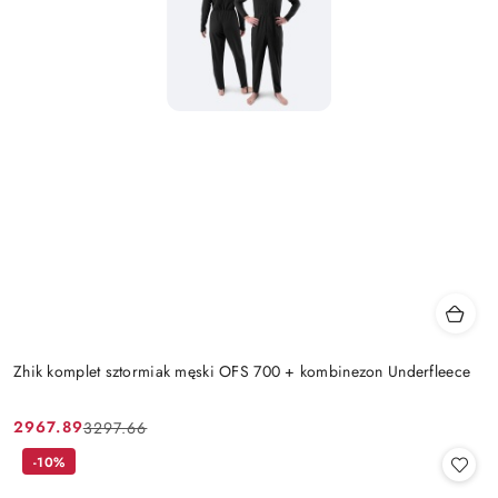
Zhik komplet sztormiak męski OFS 700 + kombinezon Underfleece
2967.89
3297.66
Cena
Cena
promocyjna:
przed
-10%
promocją: