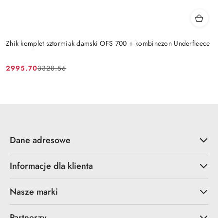
Zhik komplet sztormiak damski OFS 700 + kombinezon Underfleece
2995.70
3328.56
Cena
Cena
promocyjna:
przed
promocją:
Dane adresowe
Informacje dla klienta
Nasze marki
Partnerzy