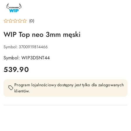
NAZWA
PRODUCENTA:
FORWARD
WIP
(0)
WIP Top neo 3mm męski
Symbol:
3700919814466
Symbol: WIP3DSNT44
cena:
539.90
Program lojalnościowy dostępny jest tylko dla zalogowanych
klientów.