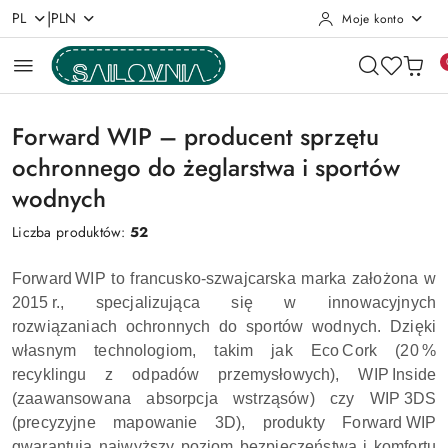
|
PL
PLN
Moje konto
Przejdź do treści głównej
Przejdź do wyszukiwarki
Przejdź do moje konto
Przejdź do menu głównego
Przejdź do stopki
Forward WIP – producent sprzętu
ochronnego do żeglarstwa i sportów
wodnych
Liczba produktów:
52
Forward WIP to francusko‑szwajcarska marka założona w
2015 r., specjalizująca się w innowacyjnych
rozwiązaniach ochronnych do sportów wodnych. Dzięki
własnym technologiom, takim jak Eco Cork (20 %
recyklingu z odpadów przemysłowych), WIP Inside
(zaawansowana absorpcja wstrząsów) czy WIP 3DS
(precyzyjne mapowanie 3D), produkty Forward WIP
gwarantują najwyższy poziom bezpieczeństwa i komfortu