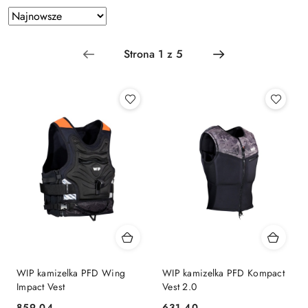
Zastosowano
Sortuj
według
sortowanie:
Najnowsze.
WIP kamizelka PFD Wing
WIP kamizelka PFD Kompact
Impact Vest
Vest 2.0
859.04
631.40