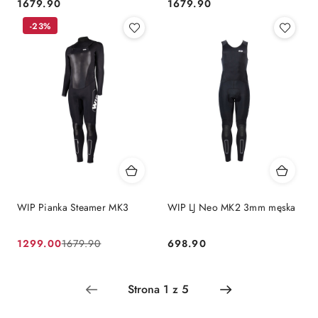
1679.90
1679.90
Cena:
Cena:
-23%
WIP Pianka Steamer MK3
WIP LJ Neo MK2 3mm męska
1299.00
698.90
1679.90
Cena
Cena
Cena:
promocyjna:
przed
promocją: