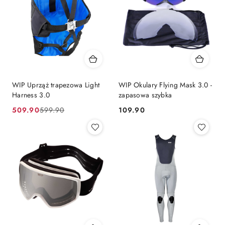
WIP Uprząż trapezowa Light
WIP Okulary Flying Mask 3.0 -
Harness 3.0
zapasowa szybka
509.90
109.90
599.90
Cena
Cena
Cena:
promocyjna:
przed
promocją: