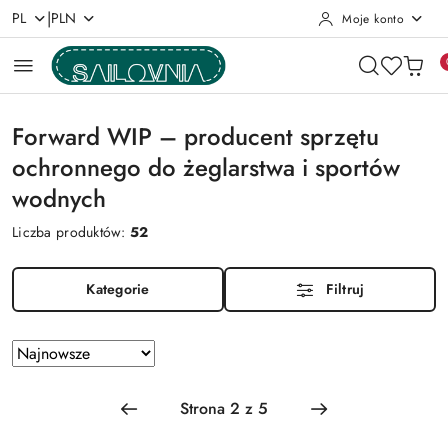
|
PL
PLN
Moje konto
Przejdź do treści głównej
Przejdź do wyszukiwarki
Przejdź do moje konto
Przejdź do menu głównego
Przejdź do stopki
Forward WIP – producent sprzętu
ochronnego do żeglarstwa i sportów
wodnych
Liczba produktów:
52
Kategorie
Filtruj
Zastosowano
Sortuj
według
sortowanie:
Najnowsze.