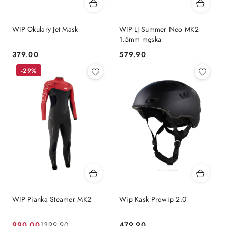
WIP Okulary Jet Mask
WIP LJ Summer Neo MK2
1.5mm męska
379.00
579.90
Cena:
Cena:
-29%
WIP Pianka Steamer MK2
Wip Kask Prowip 2.0
990.00
479.90
1399.90