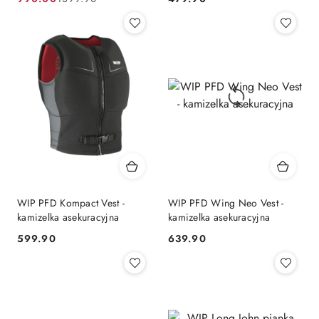
Cena
Cena
Cena:
promocyjna:
przed
promocją:
WIP PFD Kompact Vest -
WIP PFD Wing Neo Vest -
kamizelka asekuracyjna
kamizelka asekuracyjna
599.90
639.90
Cena:
Cena: