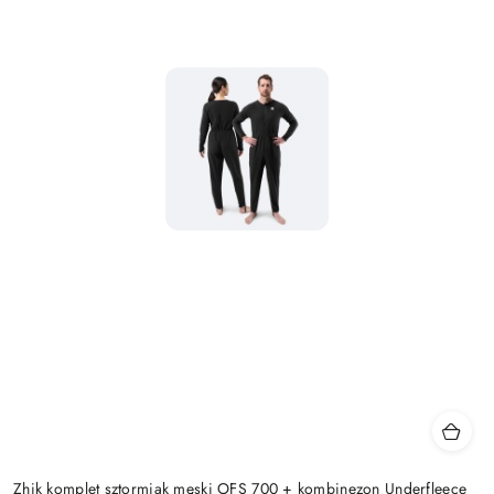
Zhik komplet sztormiak męski OFS 700 + kombinezon Underfleece