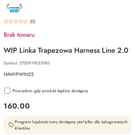
NAZWA
PRODUCENTA:
FORWARD
WIP
(0)
Brak towaru
WIP Linka Trapezowa Harness Line 2.0
Symbol:
3700919833986
HAWIPWIN22
Powiadom gdy produkt będzie dostępny
cena:
160.00
Program lojalnościowy dostępny jest tylko dla zalogowanych
klientów.