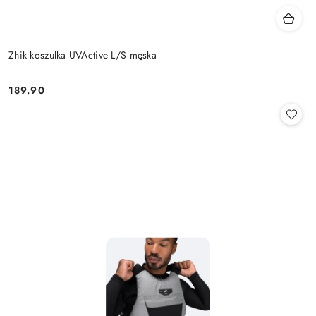
Zhik koszulka UVActive L/S męska
189.90
Cena: