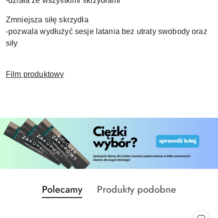
-działa ze wszystkimi skrzydłami
Zmniejsza siłę skrzydła
-pozwala wydłużyć sesje latania bez utraty swobody oraz
siły
Film produktowy
Produkty
Produkty
Polecamy
Produkty podobne
Pomiń karuzelę produktów
o
o
statusie:
statusie: