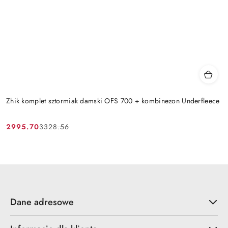
Zhik komplet sztormiak damski OFS 700 + kombinezon Underfleece
2995.70
3328.56
Cena
Cena
promocyjna:
przed
promocją:
Dane adresowe