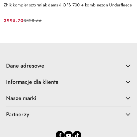
Zhik komplet sztormiak damski OFS 700 + kombinezon Underfleece
2995.70
3328.56
Cena
Cena
promocyjna:
przed
promocją:
Dane adresowe
Informacje dla klienta
Nasze marki
Partnerzy