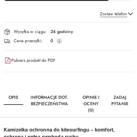
Zostaw telefon
Dostępność
Wysyłka w ciągu:
24 godziny
i
Wyślij
Cena przesyłki:
0
dostawa
Pobierz produkt do PDF
OPIS
INFORMACJE DOT.
OPINIE I
ZADAJ
BEZPIECZEŃSTWA
OCENY
PYTANIE
(0)
Kamizelka ochronna do kitesurfingu – komfort,
ochrona i pełna swoboda ruchu