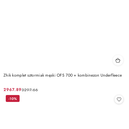
Zhik komplet sztormiak męski OFS 700 + kombinezon Underfleece
2967.89
3297.66
Cena
Cena
promocyjna:
przed
-10%
promocją: