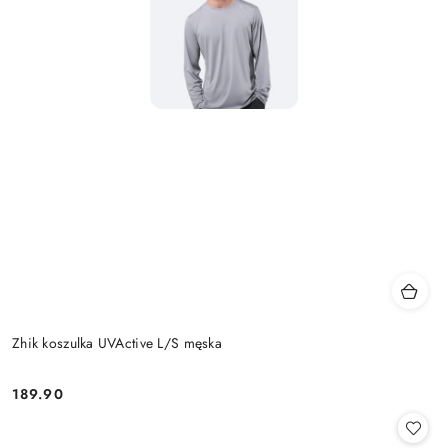
Zhik koszulka UVActive L/S męska
189.90
Cena: