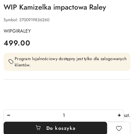
WIP Kamizelka impactowa Raley
Symbol:
3700919836260
WIPGIRALEY
cena:
499.00
Program lojalnościowy dostępny jest tylko dla zalogowanych
klientów.
Ilość
szt.
Do koszyka