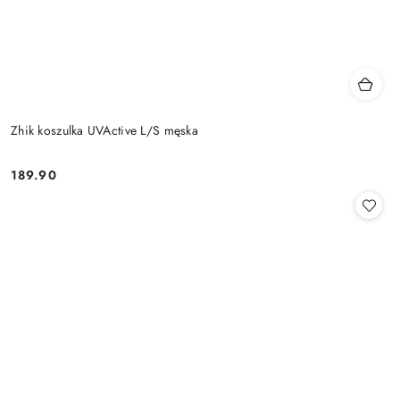
Zhik koszulka UVActive L/S męska
189.90
Cena: