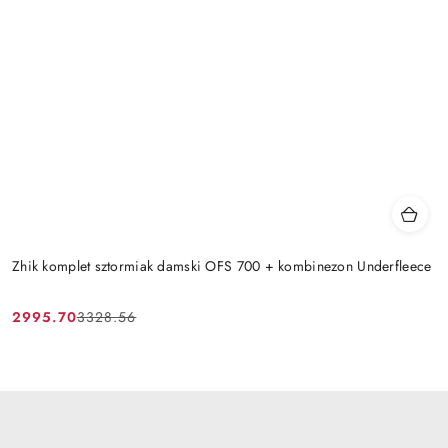
Zhik komplet sztormiak damski OFS 700 + kombinezon Underfleece
2995.70
3328.56
Cena
Cena
promocyjna:
przed
promocją: