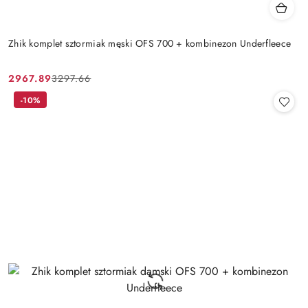
Zhik komplet sztormiak męski OFS 700 + kombinezon Underfleece
2967.89
3297.66
Cena
Cena
promocyjna:
przed
-10%
promocją: